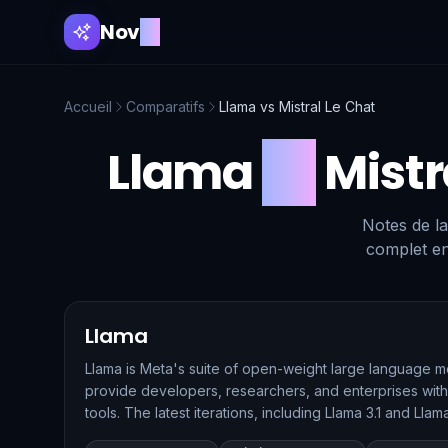
Nov
AI
Accueil
Comparatifs
Llama
vs
Mistral Le Chat
Llama
vs
Mistr
Notes de la
complet en
Llama
Llama is Meta's suite of open-weight large language m
provide developers, researchers, and enterprises with
tools. The latest iterations, including Llama 3.1 and Lla
reasoning, multilingual support, and multimodal capabili