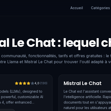
Accueil
Catégories
al Le Chat
: lequel c
 communauté, fonctionnalités, tarifs et offres gratuites : le
tre Llama et Mistral Le Chat pour trouver l'outil adapté à v
Vérifié
Mistral Le Chat
4,0
(
130
)
odels (LLMs), designed to
Le Chat est l'assistant conve
 powerful, customizable AI
l'intelligence artificielle. Ra
ma 4, offer enhanced
documents tout en s'appuya
ties, positioning Llama as a
naturel pour les utilisateurs