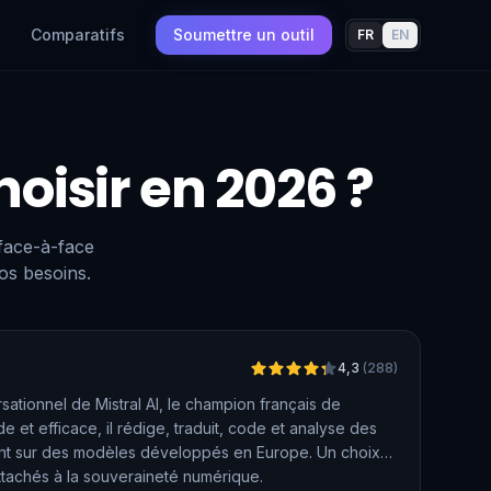
Comparatifs
Soumettre un outil
FR
EN
hoisir en 2026 ?
 face-à-face
os besoins.
Vérifié
4,3
(
288
)
rsationnel de Mistral AI, le champion français de
pide et efficace, il rédige, traduit, code et analyse des
nt sur des modèles développés en Europe. Un choix
 attachés à la souveraineté numérique.