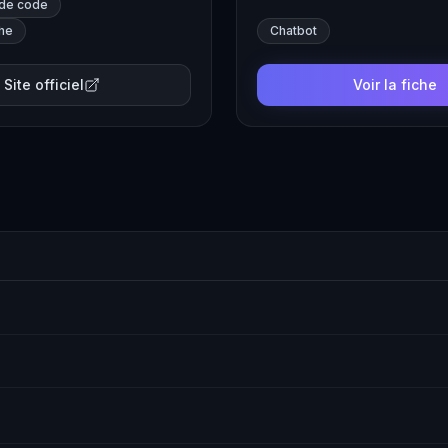
 de code
che
Chatbot
Site officiel
Voir la fiche