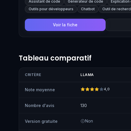
Assistant de code
Générateur de code
Explication
leading open alternative to proprietary models.
Outils pour développeurs
Chatbot
Outil de recher
Voir la fiche
Tableau comparatif
CRITÈRE
LLAMA
4,0
Note moyenne
Nombre d'avis
130
Non
Version gratuite