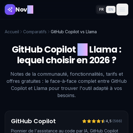
Nov
AI
FR
EN
Accueil
Comparatifs
GitHub Copilot
vs
Llama
GitHub Copilot
vs
Llama
:
lequel choisir en 2026 ?
Notes de la communauté, fonctionnalités, tarifs et
offres gratuites : le face-à-face complet entre GitHub
Copilot et Llama pour trouver l'outil adapté à vos
besoins.
Vérifié
GitHub Copilot
4,5
(
566
)
Pionnier de l'assistance au code par IA, GitHub Copilot