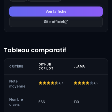
proprietary models.
Voir la fiche
Site officiel
Tableau comparatif
GITHUB
CRITÈRE
LLAMA
COPILOT
Note
4,5
4,0
moyenne
Nombre
566
130
d'avis