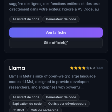
suggère des lignes, des fonctions entières et des tests
directement dans votre éditeur. Intégré à VS Code, aux
IDE JetBrains et à GitHub lui-même, il s'appuie sur les
Assistant de code
Générateur de code
meilleurs modèles du marché pour accélérer le
quotidien de millions de développeurs. Devenu une
véritable plateforme d'agents, il prend désormais en
Voir la fiche
charge des issues entières et ouvre des pull requests
de manière autonome.
Site officiel
Vérifié
Llama
4,0
(
130
)
Llama is Meta's suite of open-weight large language
models (LLMs), designed to provide developers,
researchers, and enterprises with powerful,
customizable AI tools. The latest iterations, including
Assistant de code
Générateur de code
Llama 3.1 and Llama 4, offer enhanced reasoning,
multilingual support, and multimodal capabilities,
Explication de code
Outils pour développeurs
positioning Llama as a leading open alternative to
Chatbot
Outil de recherche