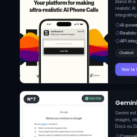
Bland AI i
realistic 
integratin
CRMs, or t
AI-powe
Realisti
API inte
Chatbot
Voir la
N°7
Vérifié
Gemin
Gemini est
images, de
Docs ou Dr
Compréhe