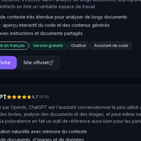
Artifacts en font un véritable espace de travail.
 de contexte très étendue pour analyser de longs documents
s : aperçu interactif du code et des contenus générés
avec instructions et documents partagés
nt en français
Version gratuite
Chatbot
Assistant de code
 fiche
Site officiel
PT
4,7
(
874
)
par OpenAI, ChatGPT est l'assistant conversationnel le plus utilisé
des textes, analyse des documents et des images, et peut même nav
Sa polyvalence en fait un outil de référence aussi bien pour les part
ation naturelle avec mémoire du contexte
 de documents, d'images et de données