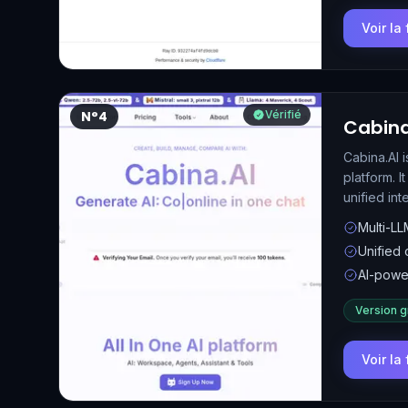
Voir la
N°4
Vérifié
Cabina
Cabina.AI 
platform. I
unified int
Multi-LL
Unified 
AI-power
Version g
Voir la