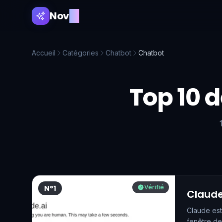
Nov
AI
Accueil
Catégories
Chatbot
Chatbot
Top 10 d
N°1
Vérifié
Claud
Claude est
fenêtre de