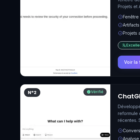
Projets et 
Fenêtre
Artifact
Projets 
Excelle
Voir la
N°2
Vérifié
ChatG
Développé 
reformule 
récentes. 
Convers
Analyse