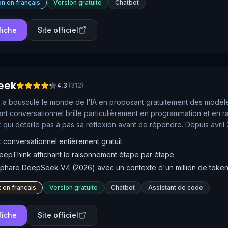
n en français
Version gratuite
Chatbot
 fiche
Site officiel
eek
4,3
(
312
)
 bousculé le monde de l'IA en proposant gratuitement des modèles r
ant conversationnel brille particulièrement en programmation et e
qui détaille pas à pas sa réflexion avant de répondre. Depuis avri
ert capable de traiter jusqu'à un million de tokens de contexte.
t conversationnel entièrement gratuit
epThink affichant le raisonnement étape par étape
phare DeepSeek V4 (2026) avec un contexte d'un million de toke
 en français
Version gratuite
Chatbot
Assistant de code
 fiche
Site officiel