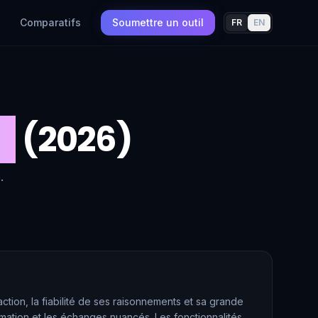
Comparatifs
Soumettre un outil
FR
EN
t
(2026)
.
ction, la fiabilité de ses raisonnements et sa grande
mation et les échanges nuancés. Les fonctionnalités