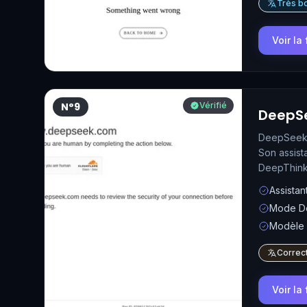
Très bo
Voir la
N°9
Vérifié
DeepS
DeepSeek a
Son assist
DeepThink 
modèle ouv
Assistan
Mode De
Modèle 
Correct
Voir la