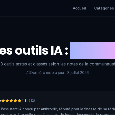
Accueil
Catégories
es outils IA :
Chatbo
13 outils testés et classés selon les notes de la communauté
Dernière mise à jour : 8 juillet 2026
e
4,8
(
612
)
 l'assistant IA conçu par Anthropic, réputé pour la finesse de sa réda
 contexte. Il excelle dans l'analyse de longs documents, la program