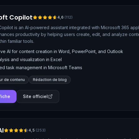
oft Copilot
4,6
(
112
)
Copilot is an AI-powered assistant integrated with Microsoft 365 app
nhances productivity by helping users create, edit, and analyze con
thin familiar tools.
ve AI for content creation in Word, PowerPoint, and Outlook
lysis and visualization in Excel
ed task management in Microsoft Teams
ur de contenu
Rédaction de blog
 fiche
Site officiel
AI
4,5
(
253
)