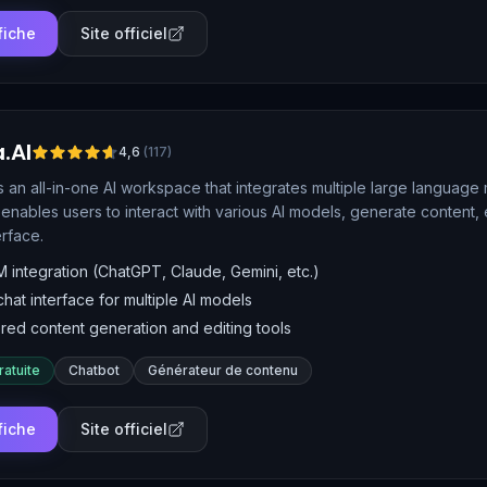
 fiche
Site officiel
.AI
4,6
(
117
)
is an all-in-one AI workspace that integrates multiple large language
t enables users to interact with various AI models, generate content, 
erface.
M integration (ChatGPT, Claude, Gemini, etc.)
chat interface for multiple AI models
ed content generation and editing tools
ratuite
Chatbot
Générateur de contenu
 fiche
Site officiel