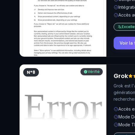
Intégrat
Accès a
Excelle
Voir la
N°8
Vérifié
Grok
Grok est l'
génération
recherches
du réseau,
Accès en
Mode De
Mode Th