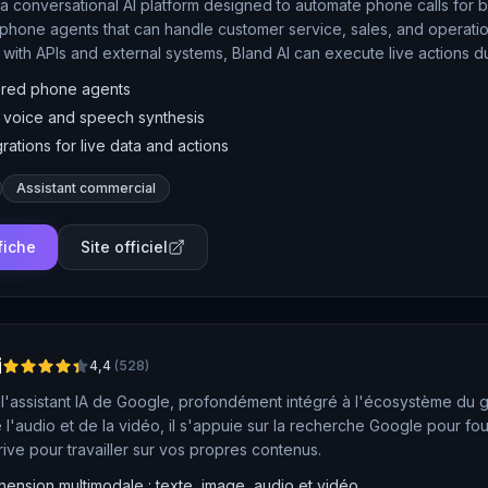
s a conversational AI platform designed to automate phone calls for 
AI phone agents that can handle customer service, sales, and operatio
g with APIs and external systems, Bland AI can execute live actions 
ransferring to a human agent when needed.
red phone agents
c voice and speech synthesis
grations for live data and actions
Assistant commercial
 fiche
Site officiel
i
4,4
(
528
)
 l'assistant IA de Google, profondément intégré à l'écosystème du g
 l'audio et de la vidéo, il s'appuie sur la recherche Google pour fo
ive pour travailler sur vos propres contenus.
nsion multimodale : texte, image, audio et vidéo