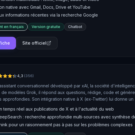
ion native avec Gmail, Docs, Drive et YouTube
ux informations récentes via la recherche Google
nt en français
Version gratuite
Chatbot
 fiche
Site officiel
4,3
(
356
)
assistant conversationnel développé par xAI, la société d'intelligenc
 de modèles Grok, il répond aux questions, rédige, code et génè
 approfondies. Son intégration native à X (ex-Twitter) lui donne un 
 ce qui le distingue nettement des chatbots concurrents.
 temps réel aux publications de X et à l'actualité du web
epSearch : recherche approfondie multi-sources avec synthèse de
ink pour un raisonnement pas à pas sur les problèmes complexes