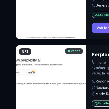
Générati
Excelle
Voir la
N°3
Vérifié
Perplex
À mi-chemi
systématiq
veille, la 
Réponses
Recherc
Mode Re
Excelle