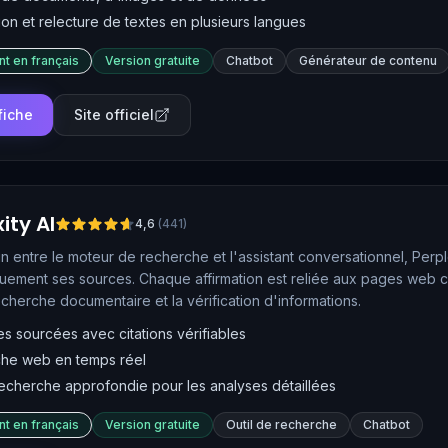
on et relecture de textes en plusieurs langues
nt en français
Version gratuite
Chatbot
Générateur de contenu
 fiche
Site officiel
ity AI
4,6
(
441
)
n entre le moteur de recherche et l'assistant conversationnel, Perpl
uement ses sources. Chaque affirmation est reliée aux pages web con
recherche documentaire et la vérification d'informations.
 sourcées avec citations vérifiables
he web en temps réel
cherche approfondie pour les analyses détaillées
nt en français
Version gratuite
Outil de recherche
Chatbot