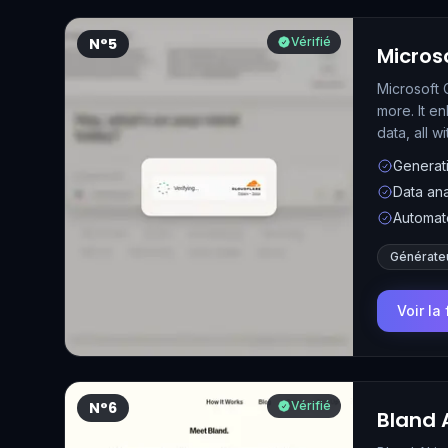
N°5
Vérifié
Micros
Microsoft 
more. It e
data, all wi
Generati
Data ana
Automat
Générate
Voir la
N°6
Vérifié
Bland 