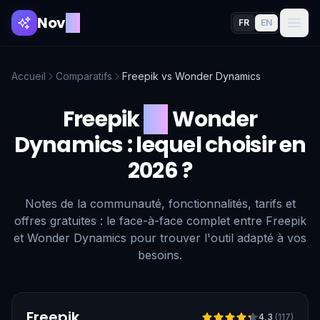
Nov
AI
FR
EN
Accueil
Comparatifs
Freepik
vs
Wonder Dynamics
Freepik
vs
Wonder
Dynamics
: lequel choisir en
2026 ?
Notes de la communauté, fonctionnalités, tarifs et
offres gratuites : le face-à-face complet entre Freepik
et Wonder Dynamics pour trouver l'outil adapté à vos
besoins.
Vérifié
Freepik
4,3
(
117
)