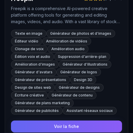
Freepik is a comprehensive AI-powered creative
platform offering tools for generating and editing
images, videos, and audio. With a vast library of stock
assets and advanced AI models like Mystic and Flux,
Texte en image
Générateur de photos et d'images
Freepik enables users to create high-quality visual
content efficiently.
Éditeur vidéo
Amélioration de vidéos
Clonage de voix
Amélioration audio
Édition voix et audio
Suppression d'arrière-plan
Amélioration d'images
Générateur d'illustrations
Générateur d'avatars
Générateur de logos
Générateur de présentations
Design 3D
Design de sites web
Générateur de designs
Écriture créative
Générateur de contenu
Générateur de plans marketing
Générateur de publicités
Assistant réseaux sociaux
Voir la fiche