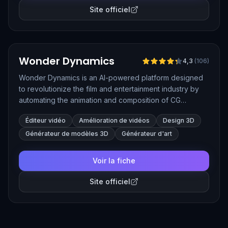
Site officiel
Vérifié
Wonder Dynamics
4,3
(
106
)
Wonder Dynamics is an AI-powered platform designed
to revolutionize the film and entertainment industry by
automating the animation and composition of CG
characters into live-action scenes. It simplifies VFX
Éditeur vidéo
Amélioration de vidéos
Design 3D
workflows by handling complex tasks like motion
capture, lighting, and composition, making high-quality
Générateur de modèles 3D
Générateur d'art
visual effects accessible to filmmakers of all levels.
Voir la fiche
Site officiel