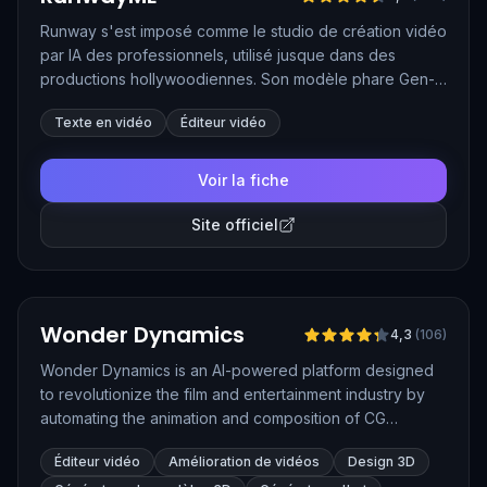
Runway s'est imposé comme le studio de création vidéo
par IA des professionnels, utilisé jusque dans des
productions hollywoodiennes. Son modèle phare Gen-
4.5 transforme un texte ou une image en séquence
Texte en vidéo
Éditeur vidéo
vidéo cinématographique, tandis qu'Aleph modifie un
plan existant sur simple consigne écrite. La suite d'outils
couvre aussi le fond vert automatique, le ralenti et bien
Voir la fiche
d'autres retouches magiques.
Site officiel
Vérifié
Wonder Dynamics
4,3
(
106
)
Wonder Dynamics is an AI-powered platform designed
to revolutionize the film and entertainment industry by
automating the animation and composition of CG
characters into live-action scenes. It simplifies VFX
Éditeur vidéo
Amélioration de vidéos
Design 3D
workflows by handling complex tasks like motion