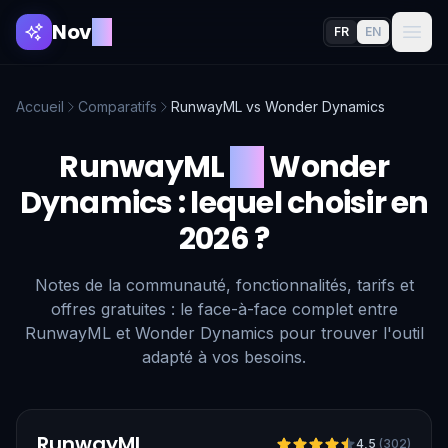
Nov
AI
FR
EN
Accueil
Comparatifs
RunwayML
vs
Wonder Dynamics
RunwayML
vs
Wonder
Dynamics
: lequel choisir en
2026 ?
Notes de la communauté, fonctionnalités, tarifs et
offres gratuites : le face-à-face complet entre
RunwayML et Wonder Dynamics pour trouver l'outil
adapté à vos besoins.
Vérifié
RunwayML
4,5
(
302
)