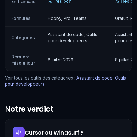
Très bon
Très bo
En français
Formules
Hobby, Pro, Teams
Gratuit, Pr
Assistant de code, Outils
Assistant d
Catégories
pour développeurs
pour déve
Dernière
8 juillet 2026
8 juillet 20
mise à jour
Voir tous les outils des catégories :
Assistant de code
,
Outils
pour développeurs
Notre verdict
Cursor ou Windsurf ?