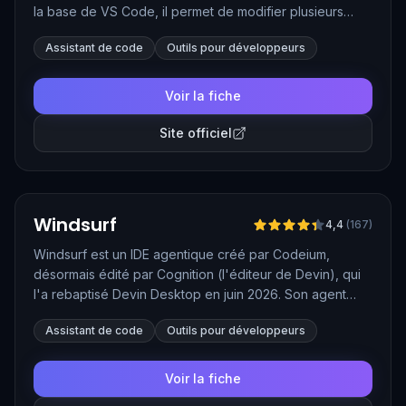
la base de VS Code, il permet de modifier plusieurs
fichiers à la fois en langage naturel, de dialoguer avec
Assistant de code
Outils pour développeurs
l'ensemble de son projet et de déléguer des tâches
complètes à des agents autonomes. Depuis la version
2.0, son modèle maison Composer et son interface
Voir la fiche
multi-agents permettent de mener plusieurs tâches de
front.
Site officiel
Vérifié
Windsurf
4,4
(
167
)
Windsurf est un IDE agentique créé par Codeium,
désormais édité par Cognition (l'éditeur de Devin), qui
l'a rebaptisé Devin Desktop en juin 2026. Son agent
local, Cascade, devenu Devin Local, analyse l'ensemble
Assistant de code
Outils pour développeurs
du projet, planifie les modifications, édite plusieurs
fichiers et exécute des commandes pour mener des
tâches de développement de bout en bout. Il se
Voir la fiche
distingue par sa compréhension fine des grandes bases