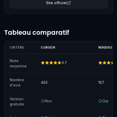
de code (Fast Context, Codemaps) et l'accès gratuit à
Site officiel
son modèle maison SWE-1.6.
Tableau comparatif
CRITÈRE
CURSOR
WINDSURF
Note
4,7
moyenne
Nombre
493
167
d'avis
Version
Non
Oui
gratuite