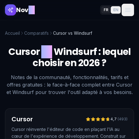
Nov
AI
FR
EN
Accueil
Comparatifs
Cursor
vs
Windsurf
Cursor
vs
Windsurf
: lequel
choisir en 2026 ?
Notes de la communauté, fonctionnalités, tarifs et
offres gratuites : le face-à-face complet entre Cursor
et Windsurf pour trouver l'outil adapté à vos besoins.
Vérifié
Cursor
4,7
(
493
)
Cursor réinvente l'éditeur de code en plaçant l'IA au
cœur de l'expérience de développement. Construit sur