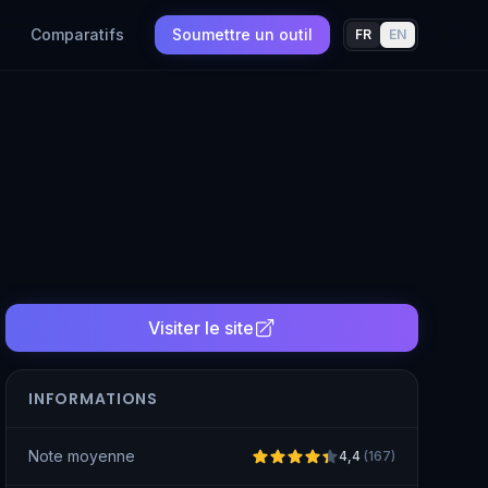
Comparatifs
Soumettre un outil
FR
EN
Visiter le site
INFORMATIONS
Note moyenne
4,4
(
167
)