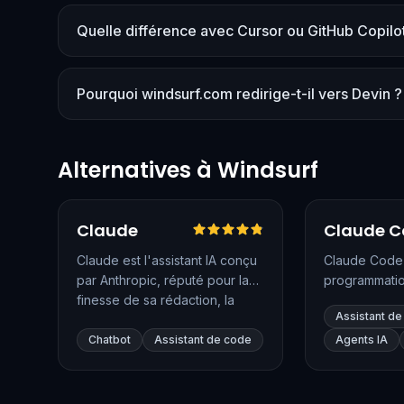
Quelle différence avec Cursor ou GitHub Copilo
Pourquoi windsurf.com redirige-t-il vers Devin ?
Alternatives à Windsurf
Testé en français
Vérifié
Testé en fr
Claude
Claude C
Claude est l'assistant IA conçu
Claude Code 
par Anthropic, réputé pour la
programmatio
finesse de sa rédaction, la
disponible da
Assistant d
fiabilité de ses raisonnements
Code, JetBrai
et sa grande fenêtre de
en applicatio
Chatbot
Assistant de code
Agents IA
contexte. Il excelle dans
Propulsé par
l'analyse de longs documents,
Claude les plu
la programmation et les
explore votr