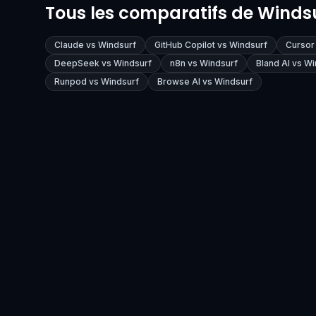
Tous les comparatifs de Winds
échanges nuancés. Les
écrit et corr
fonctionnalités Projets et
plusieurs fich
Artifacts en font un véritable
tests et ouvr
Claude vs Windsurf
GitHub Copilot vs Windsurf
Cursor
espace de travail.
requests sur 
DeepSeek vs Windsurf
n8n vs Windsurf
Bland AI vs W
agents parall
Runpod vs Windsurf
Browse AI vs Windsurf
son écosystè
font une réf
déléguer des
développeme
bout en bout.