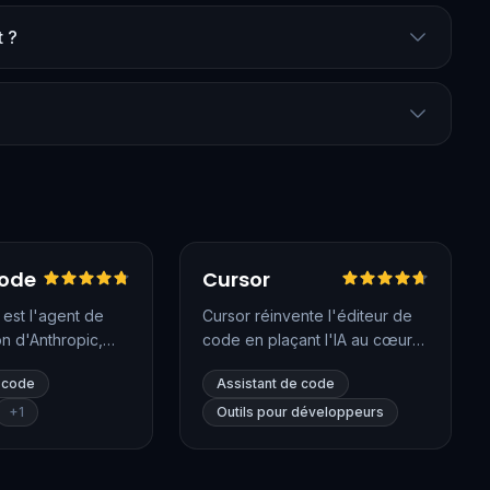
t ?
ançais
Vérifié
Testé en français
Vérifié
ode
Cursor
est l'agent de
Cursor réinvente l'éditeur de
n d'Anthropic,
code en plaçant l'IA au cœur
ns le terminal, VS
de l'expérience de
e code
Assistant de code
ns, sur le web et
développement. Construit sur
n de bureau.
la base de VS Code, il permet
+
1
Outils pour développeurs
 les modèles
de modifier plusieurs fichiers à
s récents, il
la fois en langage naturel, de
e base de code,
dialoguer avec l'ensemble de