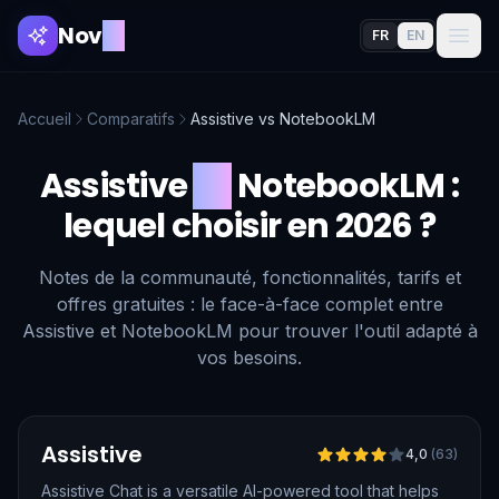
Nov
AI
FR
EN
Accueil
Comparatifs
Assistive
vs
NotebookLM
Assistive
vs
NotebookLM
:
lequel choisir en 2026 ?
Notes de la communauté, fonctionnalités, tarifs et
offres gratuites : le face-à-face complet entre
Assistive et NotebookLM pour trouver l'outil adapté à
vos besoins.
Vérifié
Assistive
4,0
(
63
)
Assistive Chat is a versatile AI-powered tool that helps