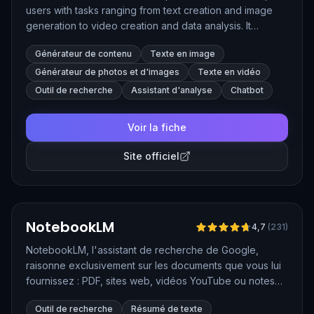
users with tasks ranging from text creation and image
generation to video creation and data analysis. It
remembers conversation contexts and supports
Générateur de contenu
Texte en image
multimedia inputs, making it a powerful companion for
both personal and professional use.
Générateur de photos et d'images
Texte en vidéo
Outil de recherche
Assistant d'analyse
Chatbot
Voir la fiche
Site officiel
Vérifié
NotebookLM
4,7
(
231
)
NotebookLM, l'assistant de recherche de Google,
raisonne exclusivement sur les documents que vous lui
fournissez : PDF, sites web, vidéos YouTube ou notes
personnelles. Il en tire des synthèses fiables et citées,
Outil de recherche
Résumé de texte
et peut même transformer vos sources en podcast