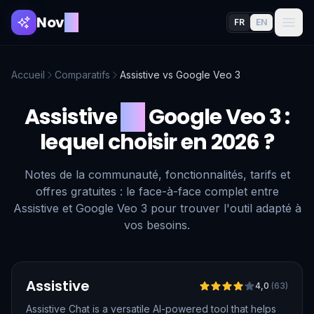
Nov
AI
FR
EN
Accueil
Comparatifs
Assistive
vs
Google Veo 3
Assistive
vs
Google Veo 3
:
lequel choisir en 2026 ?
Notes de la communauté, fonctionnalités, tarifs et
offres gratuites : le face-à-face complet entre
Assistive et Google Veo 3 pour trouver l'outil adapté à
vos besoins.
Vérifié
Assistive
4,0
(
63
)
Assistive Chat is a versatile AI-powered tool that helps