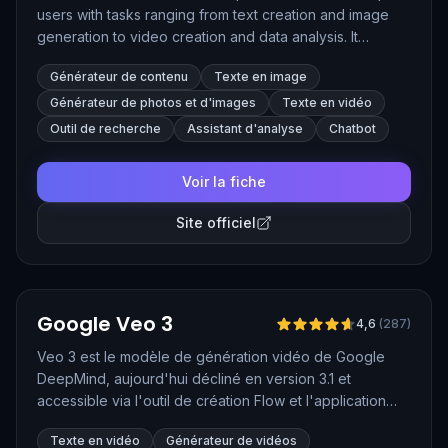
users with tasks ranging from text creation and image
generation to video creation and data analysis. It
remembers conversation contexts and supports
Générateur de contenu
Texte en image
multimedia inputs, making it a powerful companion for
both personal and professional use.
Générateur de photos et d'images
Texte en vidéo
Outil de recherche
Assistant d'analyse
Chatbot
Voir la fiche
Site officiel
Vérifié
Google Veo 3
4,6
(
287
)
Veo 3 est le modèle de génération vidéo de Google
DeepMind, aujourd'hui décliné en version 3.1 et
accessible via l'outil de création Flow et l'application
Gemini. Il produit des clips de 8 secondes en haute
Texte en vidéo
Générateur de vidéos
définition, avec une compréhension fine des styles