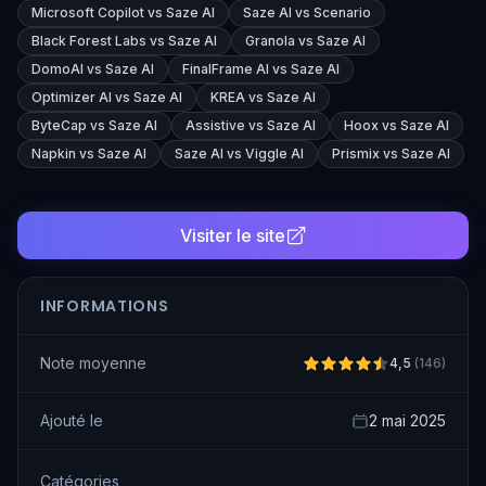
Microsoft Copilot vs Saze AI
Saze AI vs Scenario
Black Forest Labs vs Saze AI
Granola vs Saze AI
DomoAI vs Saze AI
FinalFrame AI vs Saze AI
Optimizer AI vs Saze AI
KREA vs Saze AI
ByteCap vs Saze AI
Assistive vs Saze AI
Hoox vs Saze AI
Napkin vs Saze AI
Saze AI vs Viggle AI
Prismix vs Saze AI
Visiter le site
INFORMATIONS
Note moyenne
4,5
(
146
)
Ajouté le
2 mai 2025
Catégories