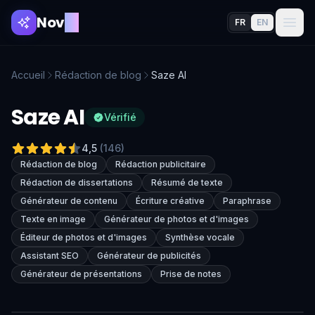
Nov
AI
FR
EN
Accueil
Rédaction de blog
Saze AI
Saze AI
Vérifié
4,5
(
146
)
Rédaction de blog
Rédaction publicitaire
Rédaction de dissertations
Résumé de texte
Générateur de contenu
Écriture créative
Paraphrase
Texte en image
Générateur de photos et d'images
Éditeur de photos et d'images
Synthèse vocale
Assistant SEO
Générateur de publicités
Générateur de présentations
Prise de notes