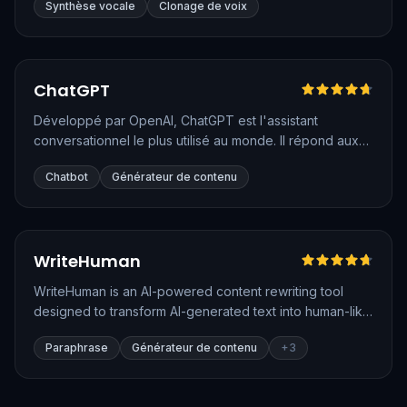
Synthèse vocale
Clonage de voix
permet de convertir du texte en parole dans plus de 70
langues, de cloner une voix à partir de quelques
minutes d'audio et de doubler des vidéos entières. Elle
propose désormais aussi des agents vocaux
Testé en français
Vérifié
ChatGPT
conversationnels, la génération de musique et la
transcription.
Développé par OpenAI, ChatGPT est l'assistant
conversationnel le plus utilisé au monde. Il répond aux
questions, rédige et reformule des textes, analyse des
Chatbot
Générateur de contenu
documents et des images, et peut même naviguer sur le
web pour trouver des informations récentes. Sa
polyvalence en fait un outil de référence aussi bien
pour les particuliers que pour les professionnels.
Vérifié
WriteHuman
WriteHuman is an AI-powered content rewriting tool
designed to transform AI-generated text into human-like
writing. It aims to help users bypass AI detection tools by
Paraphrase
Générateur de contenu
+
3
rephrasing content to appear more natural and
authentic.