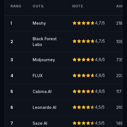
RANG
OUTIL
NOTE
AVIS
1
4,7
/5
Meshy
218
Black Forest
4,7
/5
2
109
Labs
3
4,6
/5
Midjourney
735
4
4,6
/5
FLUX
203
5
4,6
/5
Cabina.AI
117
6
4,5
/5
Leonardo AI
265
7
4,5
/5
Saze AI
146