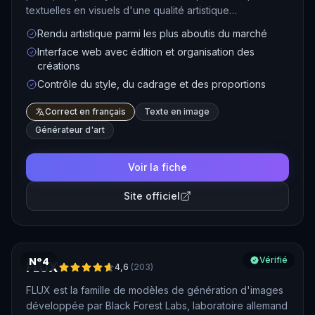
textuelles en visuels d'une qualité artistique
remarquable. Son rendu esthétique, particulièrement
Rendu artistique parmi les plus aboutis du marché
travaillé, séduit les graphistes, les directeurs artistiques
Interface web avec édition et organisation des
et les créateurs de contenu du monde entier. L'outil
créations
permet désormais aussi d'animer ses images en courtes
Contrôle du style, du cadrage et des proportions
séquences vidéo.
Correct en français
Texte en image
Générateur d'art
Voir la fiche
Site officiel
N°4
Vérifié
FLUX
4,6
(
203
)
FLUX est la famille de modèles de génération d'images
développée par Black Forest Labs, laboratoire allemand