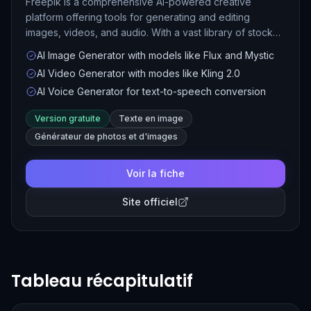
Freepik is a comprehensive AI-powered creative
platform offering tools for generating and editing
images, videos, and audio. With a vast library of stock
assets and advanced AI models like Mystic and Flux,
AI Image Generator with models like Flux and Mystic
Freepik enables users to create high-quality visual
AI Video Generator with modes like Kling 2.0
content efficiently.
AI Voice Generator for text-to-speech conversion
Version gratuite
Texte en image
Générateur de photos et d'images
Voir la fiche
Site officiel
Tableau récapitulatif