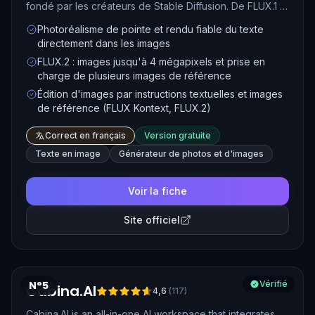
fondé par les créateurs de Stable Diffusion. De FLUX.1 à
FLUX.2, ces modèles transforment un prompt en visuels
Photoréalisme de pointe et rendu fiable du texte
haute résolution et éditent des images à partir de
directement dans les images
références. Accessibles via un playground en ligne, une
FLUX.2 : images jusqu'à 4 mégapixels et prise en
API et des poids ouverts, ils se distinguent par leur
charge de plusieurs images de référence
photoréalisme et un rendu du texte dans l'image parmi
Édition d'images par instructions textuelles et images
les plus fiables du marché.
de référence (FLUX Kontext, FLUX.2)
Correct en français
Version gratuite
Texte en image
Générateur de photos et d'images
Voir la fiche
Site officiel
N°5
Vérifié
Cabina.AI
4,6
(
117
)
Cabina.AI is an all-in-one AI workspace that integrates