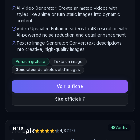
visuals. With tools for video-to-video conversion,
AI Video Generator: Create animated videos with
anime-style transformations, video upscaling to 4K, and
styles like anime or turn static images into dynamic
text-to-image generation, DomoAI provides a creative
content.
suite that fits the needs of marketers, video editors, and
Video Upscaler: Enhance videos to 4K resolution with
digital artists.
AI-powered noise reduction and detail enhancement.
Text to Image Generator: Convert text descriptions
into creative, high-quality images.
Version gratuite
Texte en image
Générateur de photos et d'images
Voir la fiche
Site officiel
N°10
Vérifié
Freepik
4,3
(
117
)