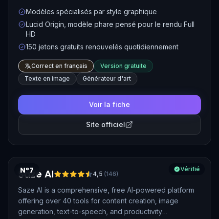
de Canva en 2024. Ses nombreux modèles spécialisés
Modèles spécialisés par style graphique
— dont Lucid Origin, son modèle phare —, son moteur
Lucid Origin, modèle phare pensé pour le rendu Full
temps réel, ses outils de retouche avancés et sa
HD
génération vidéo en font un studio graphique
150 jetons gratuits renouvelés quotidiennement
accessible, apprécié autant des amateurs que des
professionnels.
Correct en français
Version gratuite
Texte en image
Générateur d'art
Voir la fiche
Site officiel
N°7
Vérifié
Saze AI
4,5
(
146
)
Saze AI is a comprehensive, free AI-powered platform
offering over 40 tools for content creation, image
generation, text-to-speech, and productivity