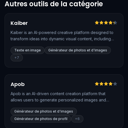
Autres outils de la catégorie
Vérifié
Kaiber
Kaiber is an AI-powered creative platform designed to
transform ideas into dynamic visual content, including
images and videos. It offers innovative tools like
Texte en image
Générateur de photos et d'images
Superstudio for generating, animating, and customizing
visuals using AI.
+
7
Vérifié
Apob
Apob is an AI-driven content creation platform that
allows users to generate personalized images and
videos with consistent character representation, quality,
Générateur de photos et d'images
and speed. Ideal for creators seeking customized AI-
generated content, Apob provides tools for character
Générateur de photos de profil
+
6
portrait creation, face swapping, and video generation.