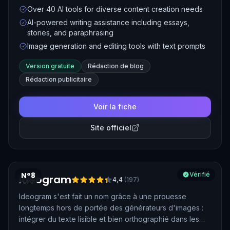
enhancement. Designed for writers, marketers, students,
Over 40 AI tools for diverse content creation needs
and creators, Saze AI simplifies the content creation
AI-powered writing assistance including essays,
process with intuitive, no-signup-required tools.
stories, and paraphrasing
Image generation and editing tools with text prompts
Version gratuite
Rédaction de blog
Rédaction publicitaire
Voir la fiche
Site officiel
N°8
Vérifié
Ideogram
4,4
(
197
)
Ideogram s'est fait un nom grâce à une prouesse
longtemps hors de portée des générateurs d'images :
intégrer du texte lisible et bien orthographié dans les