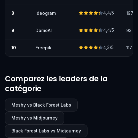
8
4,4
/5
Ideogram
197
9
4,4
/5
DomoAI
93
10
4,3
/5
Freepik
117
Comparez les leaders de la
catégorie
Meshy vs Black Forest Labs
Meshy vs Midjourney
Black Forest Labs vs Midjourney