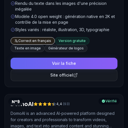
visuels. Logos, affiches, cartes de vœux ou miniatures
Rendu du texte dans les images d'une précision
YouTube sortent avec une typographie soignée, ce qui
inégalée
en fait l'allié idéal des créations graphiques contenant
Modèle 4.0 open weight : génération native en 2K et
des mots. Son modèle Ideogram 4.0, lancé en juin 2026
contrôle de la mise en page
en open weight, génère nativement en 2K et permet de
Styles variés : réaliste, illustration, 3D, typographie
contrôler la disposition des éléments sur le visuel.
Correct en français
Version gratuite
Texte en image
Générateur de logos
Voir la fiche
Site officiel
N°9
Vérifié
DomoAI
4,4
(
93
)
DomoAI is an advanced AI-powered platform designed
for creators and professionals to transform videos,
images, and text into animated content and stunning