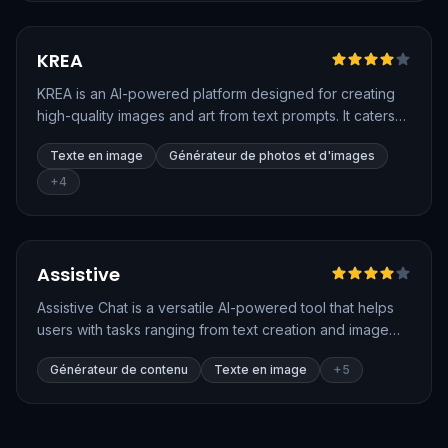
Vérifié
KREA
KREA is an AI-powered platform designed for creating
high-quality images and art from text prompts. It caters
to both creative professionals and businesses, offering
Texte en image
Générateur de photos et d'images
a variety of tools to generate visual content quickly and
efficiently. Users can explore and experiment with AI-
+
4
generated images, making it ideal for creative design,
advertising, and content generation purposes.
Vérifié
Assistive
Assistive Chat is a versatile AI-powered tool that helps
users with tasks ranging from text creation and image
generation to video creation and data analysis. It
Générateur de contenu
Texte en image
+
5
remembers conversation contexts and supports
multimedia inputs, making it a powerful companion for
both personal and professional use.