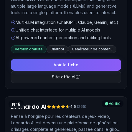
multiple large language models (LLMs) and generative
tools into a single platform. It enables users to interact
with various AI models, generate content, edit images,
Multi-LLM integration (ChatGPT, Claude, Gemini, etc.)
transcribe audio, and more, all within a unified interface.
Unified chat interface for multiple AI models
AI-powered content generation and editing tools
Version gratuite
Chatbot
Générateur de contenu
Voir la fiche
Site officiel
N°6
Vérifié
Leonardo AI
4,5
(
265
)
Pensé à l'origine pour les créateurs de jeux vidéo,
Leonardo AI est devenu une plateforme de génération
d'images complète et généreuse, passée dans le giron