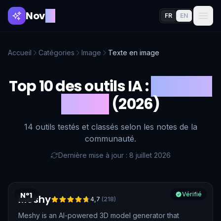
Nov
AI
FR
EN
Accueil
Catégories
Image
Texte en image
Top 10 des outils IA :
Texte en
image
(2026)
14 outils testés et classés selon les notes de la
communauté.
Dernière mise à jour : 8 juillet 2026
N°1
Vérifié
Meshy
4,7
(
218
)
Meshy is an AI-powered 3D model generator that