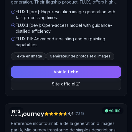
generation. Their flagship product, FLUX, offers high-
quality image synthesis with tools for inpainting,
FLUX.1 [pro]: High-resolution image generation with
structural conditioning, and customization, catering to
fast processing times.
both developers and creative professionals.
FLUX.1 [dev]: Open-access model with guidance-
distilled efficiency.
FLUX Fill: Advanced inpainting and outpainting
capabilities.
Texte en image
Générateur de photos et d'images
Voir la fiche
Site officiel
N°3
Vérifié
Midjourney
4,6
(
735
)
Référence incontournable de la génération d'images
par IA, Midjourney transforme de simples descriptions