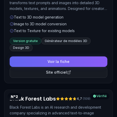
transforms text prompts and images into detailed 3D
models, textures, and animations. Designed for creators
across gaming, XR, 3D printing, and digital art, Meshy
Text to 3D model generation
streamlines the 3D content creation process with speed
Image to 3D model conversion
and ease.
Text to Texture for existing models
Version gratuite
Générateur de modèles 3D
Design 3D
Voir la fiche
Site officiel
N°2
Vérifié
Black Forest Labs
4,7
(
109
)
Black Forest Labs is an AI research and development
company specializing in advanced text-to-image