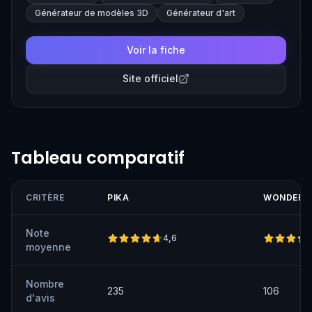
capture, lighting, and composition, making high-quality
Générateur de modèles 3D
Générateur d'art
visual effects accessible to filmmakers of all levels.
Voir la fiche
Site officiel
Tableau comparatif
CRITÈRE
PIKA
WONDER 
Note
4,6
moyenne
Nombre
235
106
d'avis