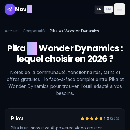
Nov
AI
FR
EN
Accueil
Comparatifs
Pika
vs
Wonder Dynamics
Pika
vs
Wonder Dynamics
:
lequel choisir en 2026 ?
Notes de la communauté, fonctionnalités, tarifs et
offres gratuites : le face-à-face complet entre Pika et
Wonder Dynamics pour trouver l'outil adapté à vos
besoins.
Vérifié
Pika
4,6
(
235
)
Pika is an innovative AI-powered video creation