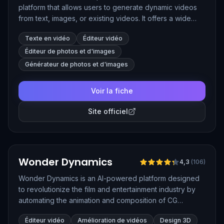
platform that allows users to generate dynamic videos
from text, images, or existing videos. It offers a wide
range of creative tools, including text-to-video, image-
Texte en vidéo
Éditeur vidéo
to-video, and video editing features, making video
production accessible to content creators, marketers,
Éditeur de photos et d'images
and educators.
Générateur de photos et d'images
Voir la fiche
Site officiel
Vérifié
Wonder Dynamics
4,3
(
106
)
Wonder Dynamics is an AI-powered platform designed
to revolutionize the film and entertainment industry by
automating the animation and composition of CG
characters into live-action scenes. It simplifies VFX
Éditeur vidéo
Amélioration de vidéos
Design 3D
workflows by handling complex tasks like motion