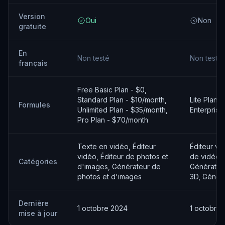
Version
Oui
Non
gratuite
En
Non testé
Non testé
français
Free Basic Plan - $0,
Standard Plan - $10/month,
Lite Plan, 
Formules
Unlimited Plan - $35/month,
Enterprise
Pro Plan - $70/month
Texte en vidéo, Éditeur
Éditeur vi
vidéo, Éditeur de photos et
de vidéos,
Catégories
d'images, Générateur de
Générateu
photos et d'images
3D, Généra
Dernière
1 octobre 2024
1 octobre
mise à jour