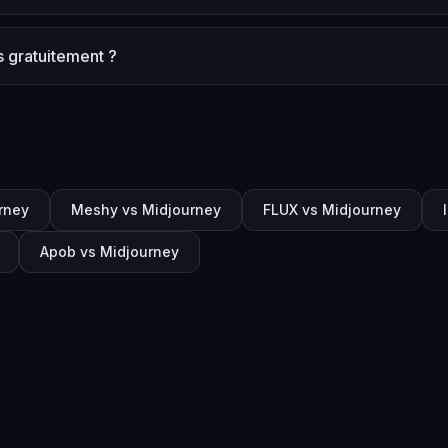
 gratuitement ?
rney
Meshy vs Midjourney
FLUX vs Midjourney
Apob vs Midjourney