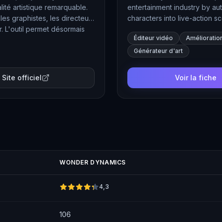
lité artistique remarquable.
entertainment industry by au
les graphistes, les directeurs
characters into live-action 
. L'outil permet désormais
tasks like motion capture, li
Éditeur vidéo
Amélioratio
o.
effects accessible to filmmake
Générateur d'art
Site officiel
Voir la fiche
WONDER DYNAMICS
4,3
106