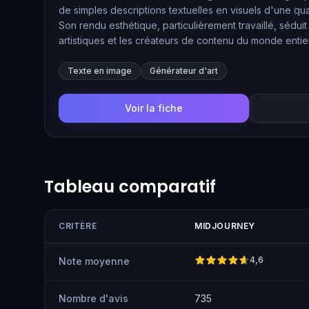
de simples descriptions textuelles en visuels d'une qua
Son rendu esthétique, particulièrement travaillé, séduit 
artistiques et les créateurs de contenu du monde entier
aussi d'animer ses images en courtes séquences vidé
Texte en image
Générateur d'art
Voir la fiche
Tableau comparatif
CRITÈRE
MIDJOURNEY
4,6
Note moyenne
Nombre d'avis
735