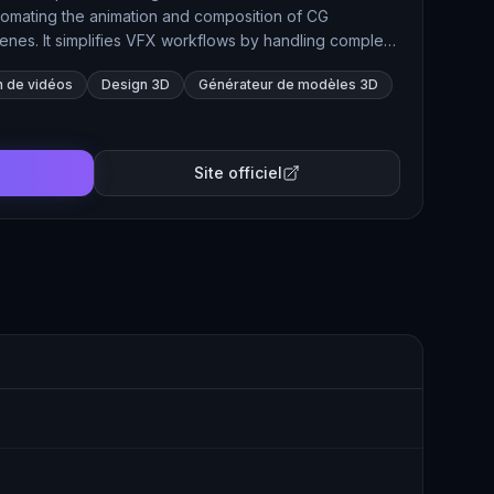
tomating the animation and composition of CG
scenes. It simplifies VFX workflows by handling complex
ghting, and composition, making high-quality visual
n de vidéos
Design 3D
Générateur de modèles 3D
rs of all levels.
Site officiel