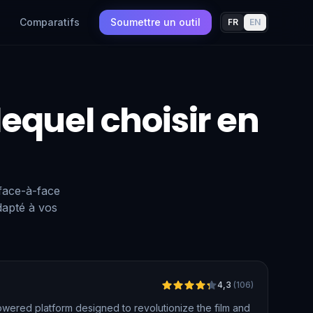
Comparatifs
Soumettre un outil
FR
EN
 lequel choisir en
 face-à-face
dapté à vos
Vérifié
4,3
(
106
)
wered platform designed to revolutionize the film and