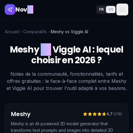
Nov
AI
FR
EN
Accueil
Comparatifs
Meshy
vs
Viggle AI
Meshy
vs
Viggle AI
: lequel
choisir en 2026 ?
Notes de la communauté, fonctionnalités, tarifs et
offres gratuites : le face-à-face complet entre Meshy
et Viggle AI pour trouver l'outil adapté à vos besoins.
Vérifié
Meshy
4,7
(
218
)
Meshy is an AI-powered 3D model generator that
transforms text prompts and images into detailed 3D