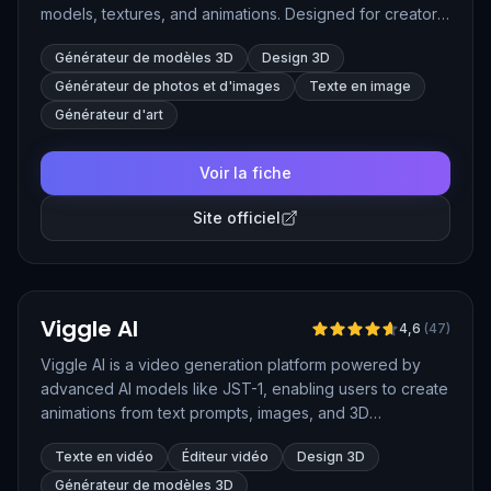
models, textures, and animations. Designed for creators
across gaming, XR, 3D printing, and digital art, Meshy
Générateur de modèles 3D
Design 3D
streamlines the 3D content creation process with speed
and ease.
Générateur de photos et d'images
Texte en image
Générateur d'art
Voir la fiche
Site officiel
Vérifié
Viggle AI
4,6
(
47
)
Viggle AI is a video generation platform powered by
advanced AI models like JST-1, enabling users to create
animations from text prompts, images, and 3D
characters. It simplifies video production by using
Texte en vidéo
Éditeur vidéo
Design 3D
physics-based motion and real-time animation
capabilities, making it suitable for creating engaging
Générateur de modèles 3D