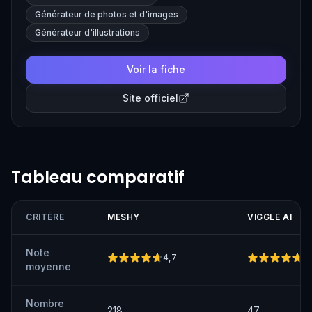
content quickly.
Générateur de photos et d'images
Générateur d'illustrations
Voir la fiche
Site officiel
Tableau comparatif
CRITÈRE
MESHY
VIGGLE AI
Note
4,7
4
moyenne
Nombre
218
47