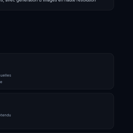
suelles
le
étendu