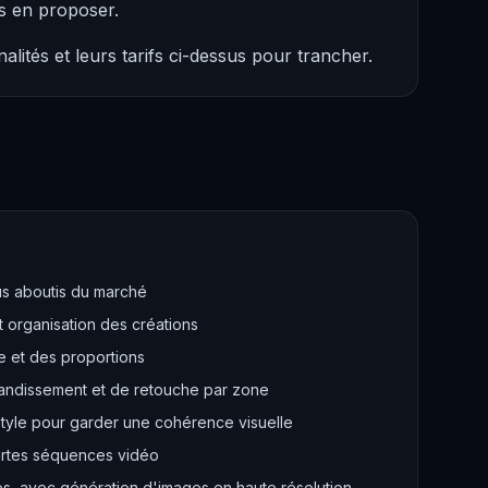
s en proposer.
lités et leurs tarifs ci-dessus pour trancher.
lus aboutis du marché
t organisation des créations
e et des proportions
grandissement et de retouche par zone
tyle pour garder une cohérence visuelle
urtes séquences vidéo
es, avec génération d'images en haute résolution