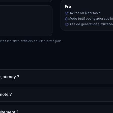
Pro
Environ 60 $ par mois
Mode furtif pour garder ses 
Files de génération simultan
ez les sites officiels pour les prix à jour.
idjourney ?
 noté ?
uitement ?