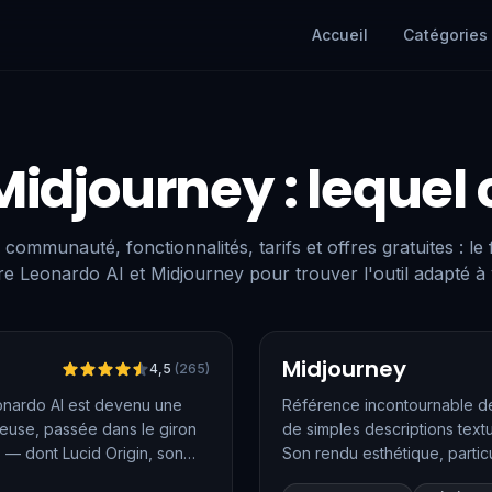
Accueil
Catégories
Midjourney
: lequel 
 communauté, fonctionnalités, tarifs et offres gratuites : le
e Leonardo AI et Midjourney pour trouver l'outil adapté à
Vérifié
Midjourney
4,5
(
265
)
eonardo AI est devenu une
Référence incontournable de
euse, passée dans le giron
de simples descriptions textu
— dont Lucid Origin, son
Son rendu esthétique, particu
 retouche avancés et sa
artistiques et les créateurs