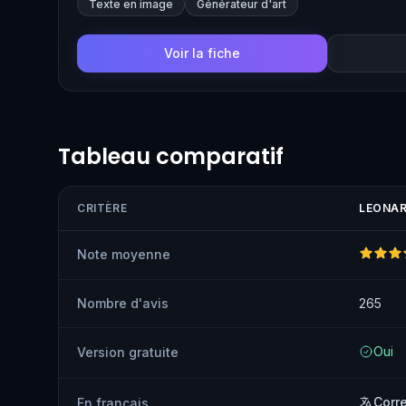
Texte en image
Générateur d'art
génération vidéo en font un studio graphique accessib
amateurs que des professionnels.
Voir la fiche
Tableau comparatif
CRITÈRE
LEONAR
Note moyenne
Nombre d'avis
265
Oui
Version gratuite
Corr
En français