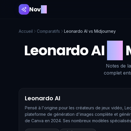
Nov
AI
Accueil
Comparatifs
Leonardo AI
vs
Midjourney
Leonardo AI
vs
Notes de la
complet entr
Leonardo AI
Pensé à l'origine pour les créateurs de jeux vidéo, L
plateforme de génération d'images complète et génér
de Canva en 2024. Ses nombreux modèles spécialisés 
modèle phare —, son moteur temps réel, ses outils de