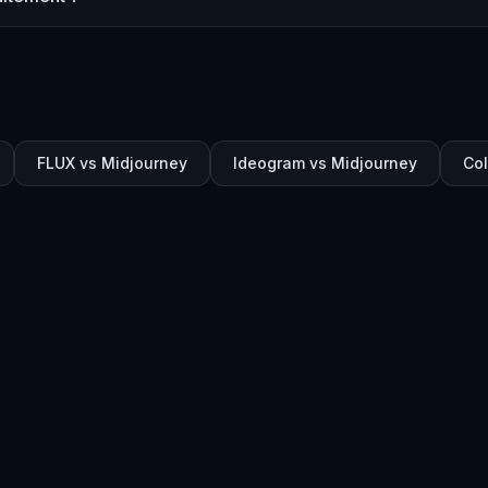
FLUX vs Midjourney
Ideogram vs Midjourney
Col