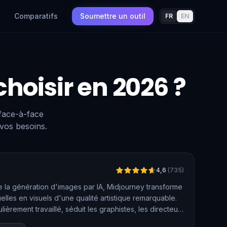
Comparatifs
Soumettre un outil
FR
EN
choisir en 2026 ?
 face-à-face
 vos besoins.
Vérifié
4,6
(
735
)
 la génération d'images par IA, Midjourney transforme
elles en visuels d'une qualité artistique remarquable.
lièrement travaillé, séduit les graphistes, les directeurs
 de contenu du monde entier. L'outil permet désormais