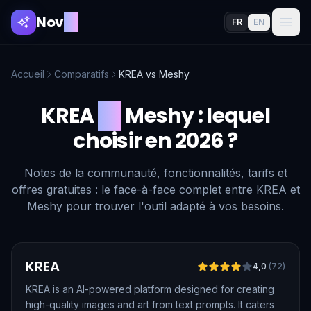
Nov
AI
FR
EN
Accueil
Comparatifs
KREA
vs
Meshy
KREA
vs
Meshy
: lequel
choisir en 2026 ?
Notes de la communauté, fonctionnalités, tarifs et
offres gratuites : le face-à-face complet entre KREA et
Meshy pour trouver l'outil adapté à vos besoins.
Vérifié
KREA
4,0
(
72
)
KREA is an AI-powered platform designed for creating
high-quality images and art from text prompts. It caters