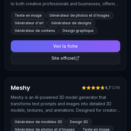
to both creative professionals and businesses, offering
a variety of tools to generate visual content quickly and
Texte en image
Générateur de photos et d'images
efficiently. Users can explore and experiment with AI-
generated images, making it ideal for creative design,
Générateur d'art
Générateur de designs
advertising, and content generation purposes.
Générateur de contenu
Design graphique
Voir la fiche
Site officiel
Vérifié
Meshy
4,7
(
218
)
Meshy is an AI-powered 3D model generator that
transforms text prompts and images into detailed 3D
models, textures, and animations. Designed for creators
across gaming, XR, 3D printing, and digital art, Meshy
Générateur de modèles 3D
Design 3D
streamlines the 3D content creation process with speed
and ease.
Générateur de photos et d'images
Texte en image