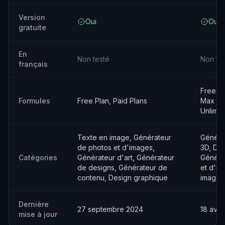
Version
Oui
Oui
gratuite
En
Non testé
Non te
français
Free, P
Formules
Free Plan, Paid Plans
Max - 
Unlimit
Texte en image, Générateur
Généra
de photos et d'images,
3D, Des
Catégories
Générateur d'art, Générateur
Généra
de designs, Générateur de
et d'im
contenu, Design graphique
image, 
Dernière
27 septembre 2024
18 avri
mise à jour