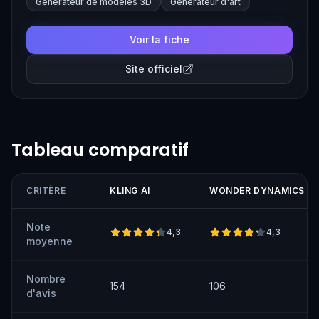
capture, lighting, and composition, making high-quality
Générateur de modèles 3D
Générateur d'art
visual effects accessible to filmmakers of all levels.
Voir la fiche
Site officiel
Tableau comparatif
CRITÈRE
KLING AI
WONDER DYNAMICS
Note
4,3
4,3
moyenne
Nombre
154
106
d'avis