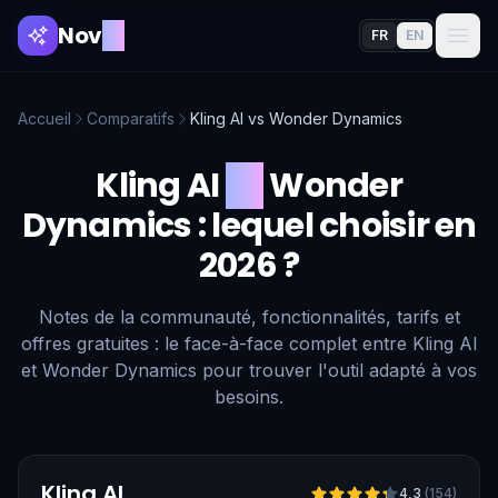
Nov
AI
FR
EN
Accueil
Comparatifs
Kling AI
vs
Wonder Dynamics
Kling AI
vs
Wonder
Dynamics
: lequel choisir en
2026 ?
Notes de la communauté, fonctionnalités, tarifs et
offres gratuites : le face-à-face complet entre Kling AI
et Wonder Dynamics pour trouver l'outil adapté à vos
besoins.
Vérifié
Kling AI
4,3
(
154
)