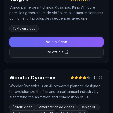
Conçu par le géant chinois Kuaishou, Kling AI figure
parmi les générateurs de vidéo les plus impressionnants
du moment. Il produit des séquences avec une
physique des mouvements étonnamment crédible, à
Texte en vidéo
partir d'un texte ou d'une image, et propose des
fonctions avancées comme le contrôle des trajectoires
ou les effets spéciaux. Depuis début 2026, son modèle
Voir la fiche
Kling 3.0 génère des vidéos en 4K natif avec une
bande-son synchronisée.
Site officiel
Vérifié
Wonder Dynamics
4,3
(
106
)
Wonder Dynamics is an AI-powered platform designed
to revolutionize the film and entertainment industry by
automating the animation and composition of CG
characters into live-action scenes. It simplifies VFX
Éditeur vidéo
Amélioration de vidéos
Design 3D
workflows by handling complex tasks like motion