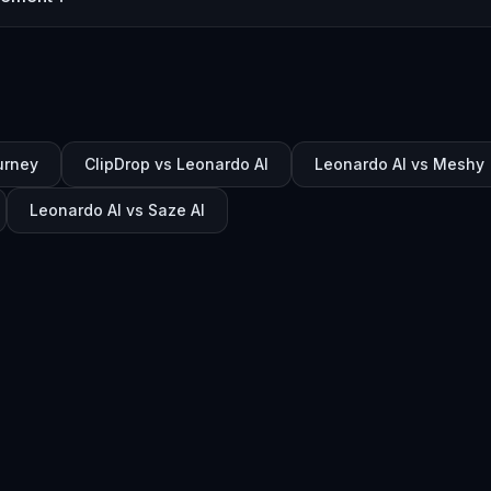
urney
ClipDrop vs Leonardo AI
Leonardo AI vs Meshy
Leonardo AI vs Saze AI