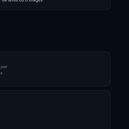
 jour
es