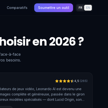
Comparatifs
Soumettre un outil
FR
EN
hoisir en 2026 ?
 face-à-face
vos besoins.
Vérifié
4,5
(
265
)
réateurs de jeux vidéo, Leonardo AI est devenu une
images complète et généreuse, passée dans le giron
eux modèles spécialisés — dont Lucid Origin, son
temps réel, ses outils de retouche avancés et sa