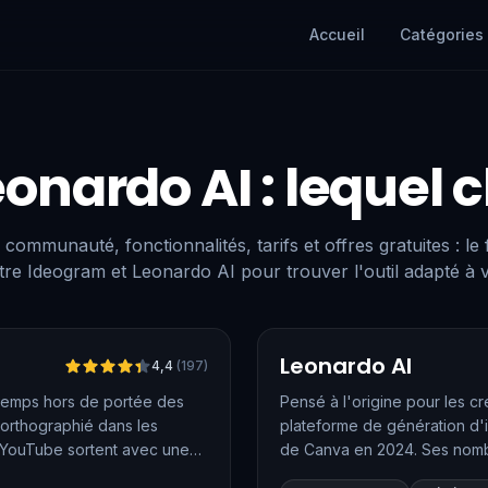
Accueil
Catégories
eonardo AI
: lequel c
 communauté, fonctionnalités, tarifs et offres gratuites : le
re Ideogram et Leonardo AI pour trouver l'outil adapté à 
Vérifié
Leonardo AI
4,4
(
197
)
gtemps hors de portée des
Pensé à l'origine pour les c
n orthographié dans les
plateforme de génération d'
s YouTube sortent avec une
de Canva en 2024. Ses nombr
réations graphiques contenant
modèle phare —, son moteur 