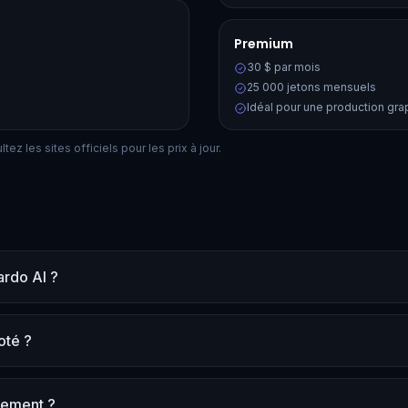
Premium
30 $ par mois
25 000 jetons mensuels
Idéal pour une production gra
ez les sites officiels pour les prix à jour.
ardo AI ?
oté ?
tement ?