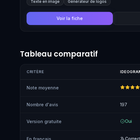
Texte en image
Générateur de logos
des mots. Son modèle Ideogram 4.0, lancé en juin 20
nativement en 2K et permet de contrôler la disposition 
Voir la fiche
Tableau comparatif
CRITÈRE
IDEOGRA
Note moyenne
Nombre d'avis
197
Oui
Version gratuite
Correc
En français