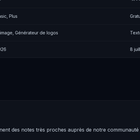
asic, Plus
Gratu
 image, Générateur de logos
Text
2026
8 jui
nnent des notes très proches auprès de notre communauté :