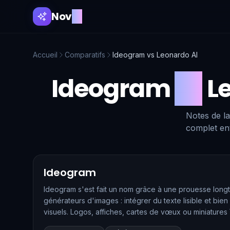
Nov
AI
Accueil
Comparatifs
Ideogram
vs
Leonardo AI
Ideogram
vs
L
Notes de la
complet ent
Ideogram
Ideogram s'est fait un nom grâce à une prouesse lon
générateurs d'images : intégrer du texte lisible et bie
visuels. Logos, affiches, cartes de vœux ou miniature
typographie soignée, ce qui en fait l'allié idéal des c