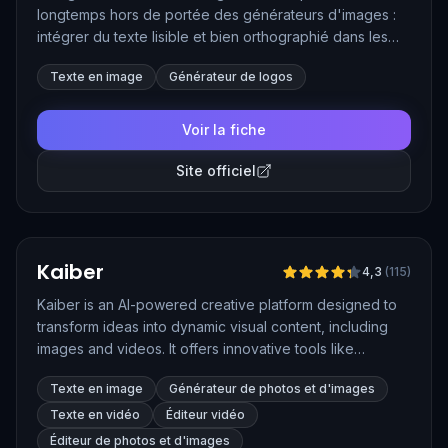
longtemps hors de portée des générateurs d'images :
intégrer du texte lisible et bien orthographié dans les
visuels. Logos, affiches, cartes de vœux ou miniatures
Texte en image
Générateur de logos
YouTube sortent avec une typographie soignée, ce qui
en fait l'allié idéal des créations graphiques contenant
des mots. Son modèle Ideogram 4.0, lancé en juin 2026
Voir la fiche
en open weight, génère nativement en 2K et permet de
contrôler la disposition des éléments sur le visuel.
Site officiel
Vérifié
Kaiber
4,3
(
115
)
Kaiber is an AI-powered creative platform designed to
transform ideas into dynamic visual content, including
images and videos. It offers innovative tools like
Superstudio for generating, animating, and customizing
Texte en image
Générateur de photos et d'images
visuals using AI.
Texte en vidéo
Éditeur vidéo
Éditeur de photos et d'images