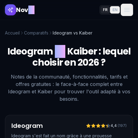
Nov
AI
FR
EN
Accueil
Comparatifs
Ideogram
vs
Kaiber
Ideogram
vs
Kaiber
: lequel
choisir en 2026 ?
Notes de la communauté, fonctionnalités, tarifs et
offres gratuites : le face-à-face complet entre
Ideogram et Kaiber pour trouver l'outil adapté à vos
besoins.
Vérifié
Ideogram
4,4
(
197
)
Ideogram s'est fait un nom grâce à une prouesse