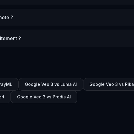
noté ?
uitement ?
wayML
Google Veo 3 vs Luma AI
Google Veo 3 vs Pika
rt
Google Veo 3 vs Predis AI