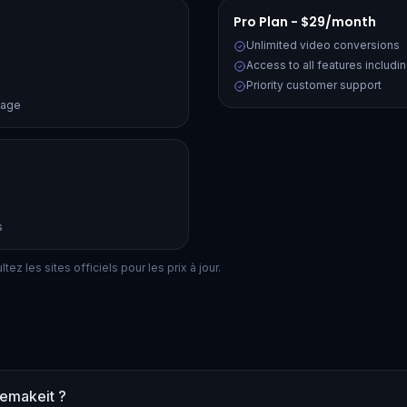
Pro Plan - $29/month
Unlimited video conversions
Access to all features includi
Priority customer support
kage
s
ez les sites officiels pour les prix à jour.
Remakeit ?