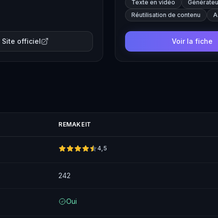
Texte en vidéo
Générateu
 dialogues, bruitages et
arfaitement synchronisés,
Réutilisation de contenu
A
.
Site officiel
Voir la fiche
REMAKEIT
4,5
242
Oui