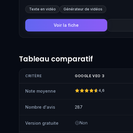
Sa grande force reste la génération native de l'audio :
ambiances sont créés en même temps que l'image et p
Texte en vidéo
Générateur de vidéos
ce qui le distingue de la plupart des générateurs vidéo
Voir la fiche
Tableau comparatif
CRITÈRE
GOOGLE VEO 3
4,6
Note moyenne
Nombre d'avis
287
Non
Version gratuite