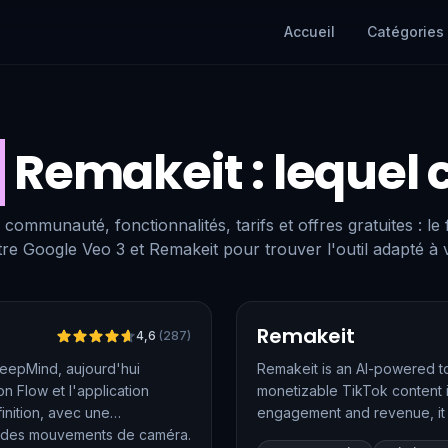
Accueil
Catégories
s
Remakeit
: lequel 
 communauté, fonctionnalités, tarifs et offres gratuites : le
re Google Veo 3 et Remakeit pour trouver l'outil adapté à 
Vérifié
Remakeit
4,6
(
287
)
eepMind, aujourd'hui
Remakeit is an AI-powered to
on Flow et l'application
monetizable TikTok content in
inition, avec une
engagement and revenue, it s
t des mouvements de caméra.
requiring any editing skills.