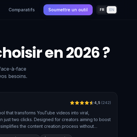
Comparatifs
Soumettre un outil
FR
EN
choisir en 2026 ?
 face-à-face
vos besoins.
Vérifié
4,5
(
242
)
ol that transforms YouTube videos into viral,
 just two clicks. Designed for creators aiming to boost
implifies the content creation process without