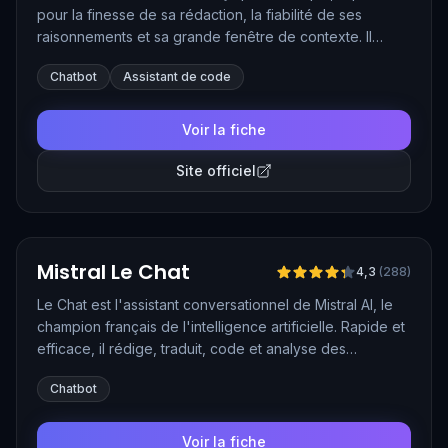
pour la finesse de sa rédaction, la fiabilité de ses
raisonnements et sa grande fenêtre de contexte. Il
excelle dans l'analyse de longs documents, la
Chatbot
Assistant de code
programmation et les échanges nuancés. Les
fonctionnalités Projets et Artifacts en font un véritable
espace de travail.
Voir la fiche
Site officiel
Vérifié
Mistral Le Chat
4,3
(
288
)
Le Chat est l'assistant conversationnel de Mistral AI, le
champion français de l'intelligence artificielle. Rapide et
efficace, il rédige, traduit, code et analyse des
documents tout en s'appuyant sur des modèles
Chatbot
développés en Europe. Un choix naturel pour les
utilisateurs attachés à la souveraineté numérique.
Voir la fiche