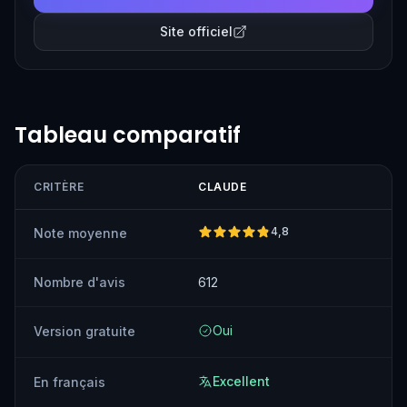
Site officiel
Tableau comparatif
CRITÈRE
CLAUDE
M
4,8
Note moyenne
Nombre d'avis
612
2
Oui
Version gratuite
Excellent
En français