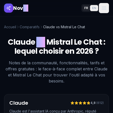
Nov
AI
FR
EN
Accueil
Comparatifs
Claude
vs
Mistral Le Chat
Claude
vs
Mistral Le Chat
:
lequel choisir en 2026 ?
Notes de la communauté, fonctionnalités, tarifs et
offres gratuites : le face-à-face complet entre Claude
et Mistral Le Chat pour trouver l'outil adapté à vos
besoins.
Vérifié
Claude
4,8
(
612
)
Claude est l'assistant IA conçu par Anthropic, réputé