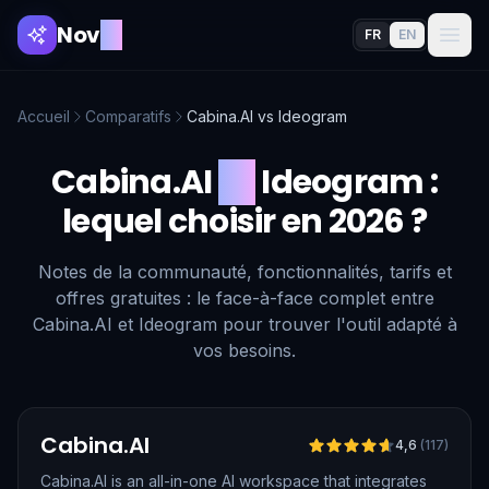
Nov
AI
FR
EN
Accueil
Comparatifs
Cabina.AI
vs
Ideogram
Cabina.AI
vs
Ideogram
:
lequel choisir en 2026 ?
Notes de la communauté, fonctionnalités, tarifs et
offres gratuites : le face-à-face complet entre
Cabina.AI et Ideogram pour trouver l'outil adapté à
vos besoins.
Vérifié
Cabina.AI
4,6
(
117
)
Cabina.AI is an all-in-one AI workspace that integrates