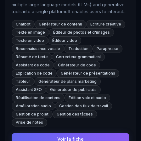
multiple large language models (LLMs) and generative
tools into a single platform. It enables users to interact
with various AI models, generate content, edit images,
Chatbot
Générateur de contenu
Écriture créative
transcribe audio, and more, all within a unified interface.
Texte en image
Éditeur de photos et d'images
Texte en vidéo
Éditeur vidéo
Reconnaissance vocale
Traduction
Paraphrase
Résumé de texte
Correcteur grammatical
Assistant de code
Générateur de code
Explication de code
Générateur de présentations
Tableur
Générateur de plans marketing
Assistant SEO
Générateur de publicités
Réutilisation de contenu
Édition voix et audio
Amélioration audio
Gestion des flux de travail
Gestion de projet
Gestion des tâches
Prise de notes
Voir la fiche