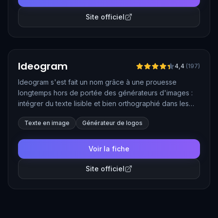
Site officiel
Vérifié
Ideogram
4,4
(
197
)
Ideogram s'est fait un nom grâce à une prouesse
longtemps hors de portée des générateurs d'images :
intégrer du texte lisible et bien orthographié dans les
visuels. Logos, affiches, cartes de vœux ou miniatures
Texte en image
Générateur de logos
YouTube sortent avec une typographie soignée, ce qui
en fait l'allié idéal des créations graphiques contenant
des mots. Son modèle Ideogram 4.0, lancé en juin 2026
Voir la fiche
en open weight, génère nativement en 2K et permet de
contrôler la disposition des éléments sur le visuel.
Site officiel