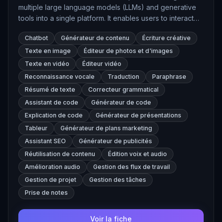
multiple large language models (LLMs) and generative
tools into a single platform. It enables users to interact
with various AI models, generate content, edit images,
Chatbot
Générateur de contenu
Écriture créative
transcribe audio, and more, all within a unified interface.
Texte en image
Éditeur de photos et d'images
Texte en vidéo
Éditeur vidéo
Reconnaissance vocale
Traduction
Paraphrase
Résumé de texte
Correcteur grammatical
Assistant de code
Générateur de code
Explication de code
Générateur de présentations
Tableur
Générateur de plans marketing
Assistant SEO
Générateur de publicités
Réutilisation de contenu
Édition voix et audio
Amélioration audio
Gestion des flux de travail
Gestion de projet
Gestion des tâches
Prise de notes
Voir la fiche