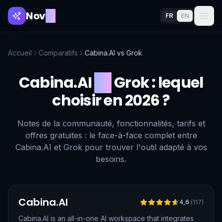
Nov
AI
FR
EN
Accueil
Comparatifs
Cabina.AI
vs
Grok
Cabina.AI
vs
Grok
: lequel
choisir en 2026 ?
Notes de la communauté, fonctionnalités, tarifs et
offres gratuites : le face-à-face complet entre
Cabina.AI et Grok pour trouver l'outil adapté à vos
besoins.
Vérifié
Cabina.AI
4,6
(
117
)
Cabina.AI is an all-in-one AI workspace that integrates