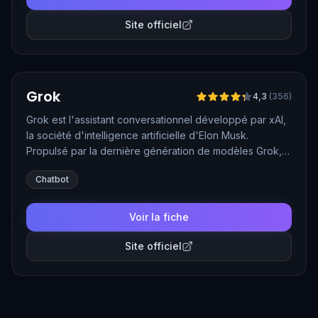
Site officiel
Vérifié
Grok
4,3
(
356
)
Grok est l'assistant conversationnel développé par xAI,
la société d'intelligence artificielle d'Elon Musk.
Propulsé par la dernière génération de modèles Grok, il
répond aux questions, rédige, code et génère des
Chatbot
images, avec un mode DeepSearch pour les
recherches approfondies. Son intégration native à X
(ex-Twitter) lui donne un accès en temps réel à
Voir la fiche
l'actualité et aux conversations du réseau, ce qui le
distingue nettement des chatbots concurrents.
Site officiel