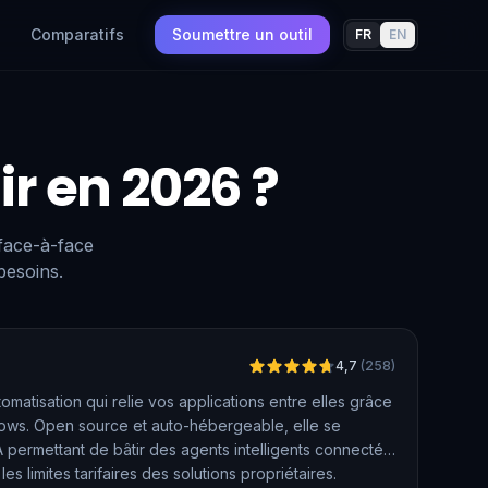
Comparatifs
Soumettre un outil
FR
EN
ir en 2026 ?
 face-à-face
besoins.
Vérifié
4,7
(
258
)
matisation qui relie vos applications entre elles grâce
lows. Open source et auto-hébergeable, elle se
 permettant de bâtir des agents intelligents connectés
es limites tarifaires des solutions propriétaires.