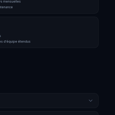
ws mensuelles
ntenance
s
les d'équipe étendus