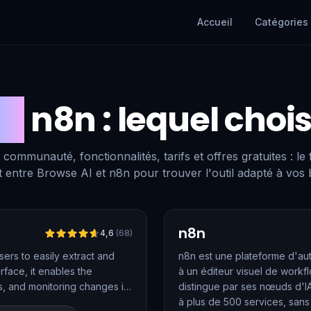
Accueil
Catégories
vs
n8n
: lequel chois
 communauté, fonctionnalités, tarifs et offres gratuites : le
 entre Browse AI et n8n pour trouver l'outil adapté à vos 
Vérifié
n8n
4,6
(
68
)
ers to easily extract and
n8n est une plateforme d'auto
rface, it enables the
à un éditeur visuel de workf
Is, and monitoring changes in
distingue par ses nœuds d'IA
ooking to collect data at
à plus de 500 services, sans l