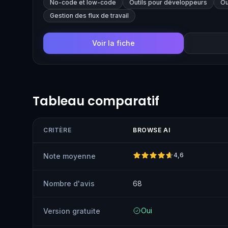
No-code et low-code
Outils pour développeurs
Ou
scale without the need for coding skills.
Gestion des flux de travail
Voir la fiche
Tableau comparatif
CRITÈRE
BROWSE AI
4,6
Note moyenne
Nombre d'avis
68
Oui
Version gratuite