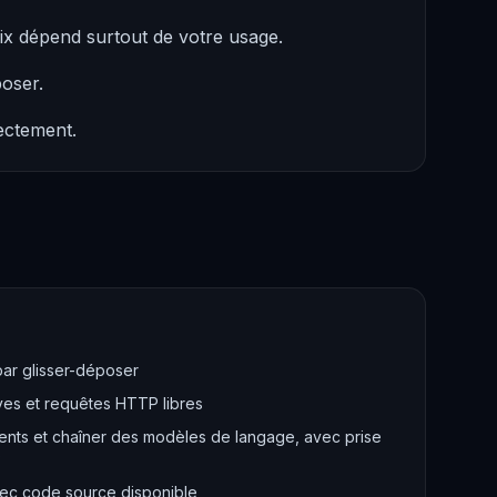
ix dépend surtout de votre usage.
oser.
ectement.
par glisser-déposer
ives et requêtes HTTP libres
nts et chaîner des modèles de langage, avec prise
P
vec code source disponible