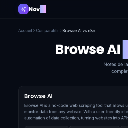
Nov
AI
Accueil
Comparatifs
Browse AI
vs
n8n
Browse AI
Notes de la
complet
Browse AI
Browse AI is a no-code web scraping tool that allows us
monitor data from any website. With a user-friendly inte
automation of data collection, turning websites into AP
real-time. It's designed for individuals and businesses l