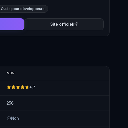
Outils pour développeurs
Site officiel
N8N
4,7
258
Non