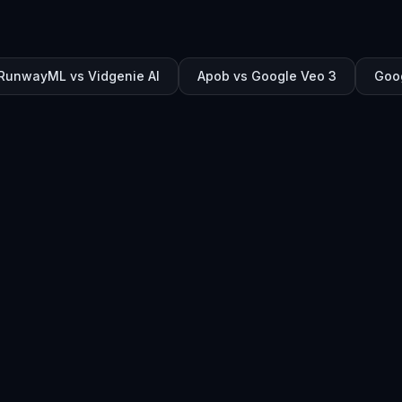
RunwayML vs Vidgenie AI
Apob vs Google Veo 3
Goog