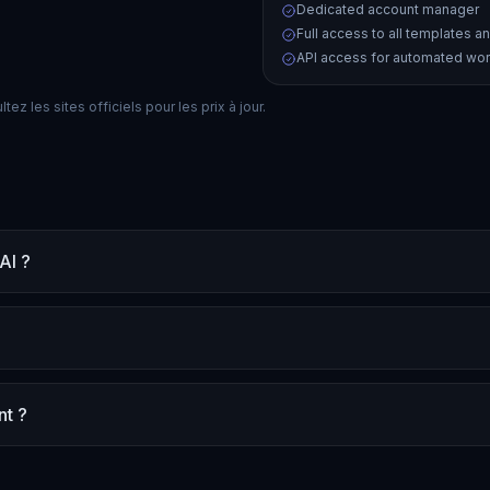
Dedicated account manager
Full access to all templates a
API access for automated wo
ez les sites officiels pour les prix à jour.
AI ?
nt ?