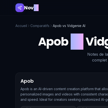
Nov
AI
Accueil
Comparatifs
Apob
vs
Vidgenie AI
Apob
vs
Vid
Notes de la
complet 
Apob
Apob is an AI-driven content creation platform that all
personalized images and videos with consistent charact
and speed. Ideal for creators seeking customized AI-
provides tools for character portrait creation, face sw