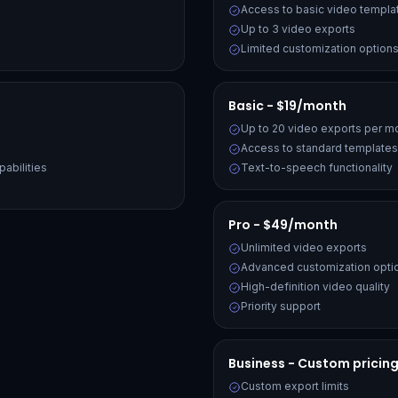
Access to basic video templa
Up to 3 video exports
Limited customization option
Basic - $19/month
Up to 20 video exports per m
Access to standard templates
abilities
Text-to-speech functionality
Pro - $49/month
Unlimited video exports
Advanced customization opti
High-definition video quality
Priority support
Business - Custom pricin
Custom export limits