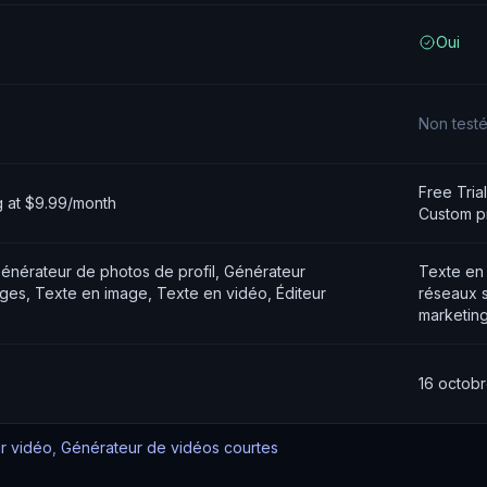
Oui
Non test
Free Tria
ng at $9.99/month
Custom pr
énérateur de photos de profil, Générateur
Texte en 
ages, Texte en image, Texte en vidéo, Éditeur
réseaux s
marketing
16 octob
ur vidéo
,
Générateur de vidéos courtes