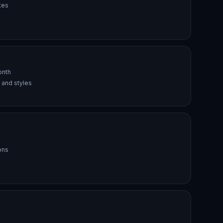
tes
s
onth
 and styles
ons
g