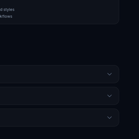
nd styles
rkflows