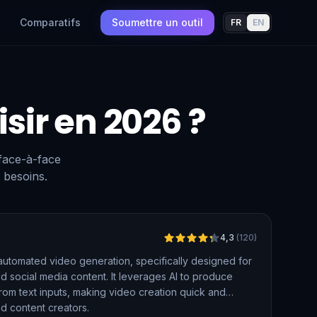
Comparatifs
Soumettre un outil
FR
EN
isir en 2026 ?
 face-à-face
 besoins.
Vérifié
4,3
(
120
)
r automated video generation, specifically designed for
d social media content. It leverages AI to produce
from text inputs, making video creation quick and
d content creators.