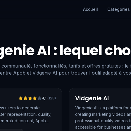
Accueil
Catégories
genie AI
: lequel cho
 communauté, fonctionnalités, tarifs et offres gratuites : le
entre Apob et Vidgenie AI pour trouver l'outil adapté à vos
Vérifié
Vidgenie AI
4,1
(
128
)
ows users to generate
Vidgenie AI is a platform fo
er representation, quality,
creating marketing videos an
generated content, Apob
professional-quality videos 
apping, and video generation.
accessible for businesses an