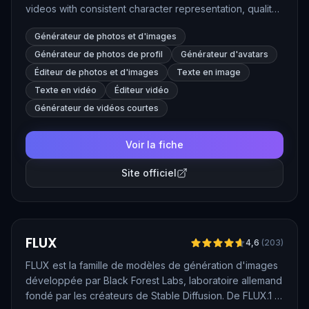
videos with consistent character representation, quality,
and speed. Ideal for creators seeking customized AI-
Générateur de photos et d'images
generated content, Apob provides tools for character
portrait creation, face swapping, and video generation.
Générateur de photos de profil
Générateur d'avatars
Éditeur de photos et d'images
Texte en image
Texte en vidéo
Éditeur vidéo
Générateur de vidéos courtes
Voir la fiche
Site officiel
Vérifié
FLUX
4,6
(
203
)
FLUX est la famille de modèles de génération d'images
développée par Black Forest Labs, laboratoire allemand
fondé par les créateurs de Stable Diffusion. De FLUX.1 à