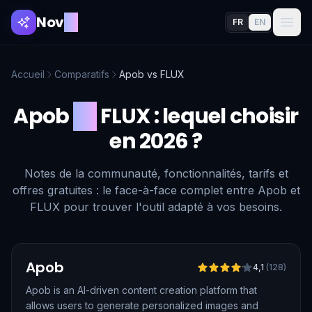
Nov
AI
FR
EN
Accueil
Comparatifs
Apob
vs
FLUX
Apob
vs
FLUX
: lequel choisir
en 2026 ?
Notes de la communauté, fonctionnalités, tarifs et
offres gratuites : le face-à-face complet entre Apob et
FLUX pour trouver l'outil adapté à vos besoins.
Vérifié
Apob
4,1
(
128
)
Apob is an AI-driven content creation platform that
allows users to generate personalized images and