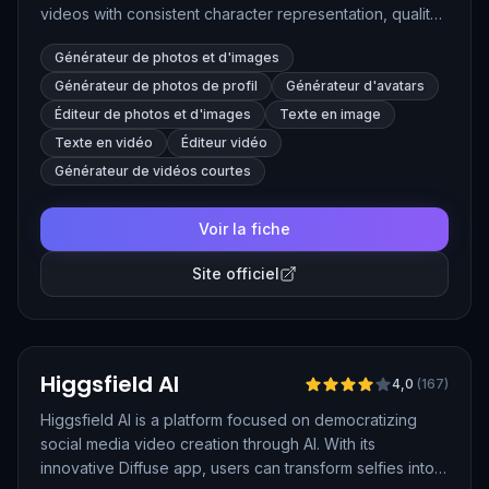
videos with consistent character representation, quality,
and speed. Ideal for creators seeking customized AI-
Générateur de photos et d'images
generated content, Apob provides tools for character
portrait creation, face swapping, and video generation.
Générateur de photos de profil
Générateur d'avatars
Éditeur de photos et d'images
Texte en image
Texte en vidéo
Éditeur vidéo
Générateur de vidéos courtes
Voir la fiche
Site officiel
Vérifié
Higgsfield AI
4,0
(
167
)
Higgsfield AI is a platform focused on democratizing
social media video creation through AI. With its
innovative Diffuse app, users can transform selfies into