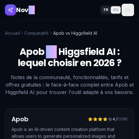
Nov
AI
FR
EN
Accueil
Comparatifs
Apob
vs
Higgsfield AI
Apob
vs
Higgsfield AI
:
lequel choisir en 2026 ?
Notes de la communauté, fonctionnalités, tarifs et
offres gratuites : le face-à-face complet entre Apob et
Higgsfield AI pour trouver l'outil adapté à vos besoins.
Vérifié
Apob
4,1
(
128
)
Apob is an AI-driven content creation platform that
allows users to generate personalized images and