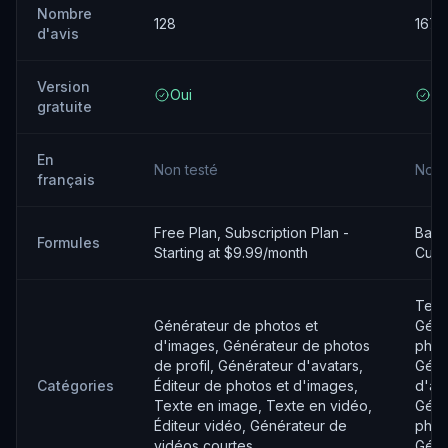
Nombre
128
167
d'avis
Version
Oui
Ou
gratuite
En
Non testé
Non 
français
Free Plan, Subscription Plan -
Basic
Formules
Starting at $9.99/month
Cust
Text
Générateur de photos et
Géné
d'images, Générateur de photos
phot
de profil, Générateur d'avatars,
Géné
Catégories
Éditeur de photos et d'images,
d'ava
Texte en image, Texte en vidéo,
Géné
Éditeur vidéo, Générateur de
photo
vidéos courtes
Géné