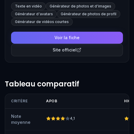
hyper-personalized characters that move naturally and
Texte en vidéo
Générateur de photos et d'images
appear realistic in custom AI-generated videos.
Générateur d'avatars
Générateur de photos de profil
Générateur de vidéos courtes
Voir la fiche
Site officiel
Tableau comparatif
CRITÈRE
APOB
HIGG
Note
4,1
moyenne