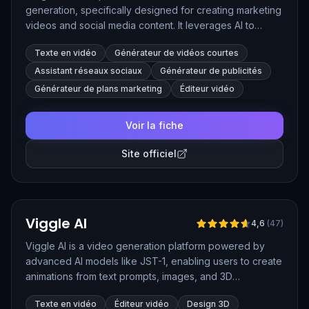
generation, specifically designed for creating marketing
videos and social media content. It leverages AI to
produce professional-quality videos from text inputs,
Texte en vidéo
Générateur de vidéos courtes
making video creation quick and accessible for
businesses and content creators.
Assistant réseaux sociaux
Générateur de publicités
Générateur de plans marketing
Éditeur vidéo
Voir la fiche
Site officiel
Vérifié
Viggle AI
4,6
(
47
)
Viggle AI is a video generation platform powered by
advanced AI models like JST-1, enabling users to create
animations from text prompts, images, and 3D
characters. It simplifies video production by using
Texte en vidéo
Éditeur vidéo
Design 3D
physics-based motion and real-time animation