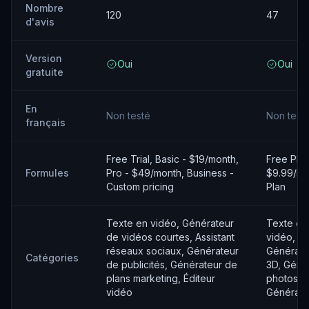
Nombre
120
47
d'avis
Version
Oui
Oui
gratuite
En
Non testé
Non test
français
Free Trial, Basic - $19/month,
Free Plan
Formules
Pro - $49/month, Business -
$9.99/mo
Custom pricing
Plan
Texte en vidéo, Générateur
Texte en 
de vidéos courtes, Assistant
vidéo, De
réseaux sociaux, Générateur
Générate
Catégories
de publicités, Générateur de
3D, Géné
plans marketing, Éditeur
photos e
vidéo
Générateu