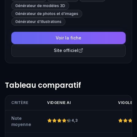
capabilities, making it suitable for creating engaging
Générateur de modèles 3D
content quickly.
Générateur de photos et d'images
Générateur d'illustrations
Voir la fiche
Site officiel
Tableau comparatif
CRITÈRE
VIDGENIE AI
VIGGLE A
Note
4,3
moyenne