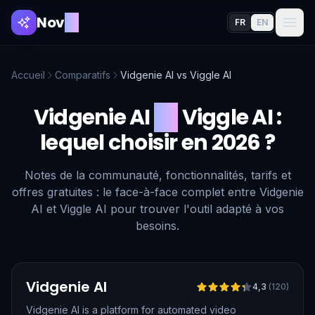
Nov
AI
FR
EN
Accueil
Comparatifs
Vidgenie AI
vs
Viggle AI
Vidgenie AI
vs
Viggle AI
:
lequel choisir en 2026 ?
Notes de la communauté, fonctionnalités, tarifs et
offres gratuites : le face-à-face complet entre Vidgenie
AI et Viggle AI pour trouver l'outil adapté à vos
besoins.
Vérifié
Vidgenie AI
4,3
(
120
)
Vidgenie AI is a platform for automated video