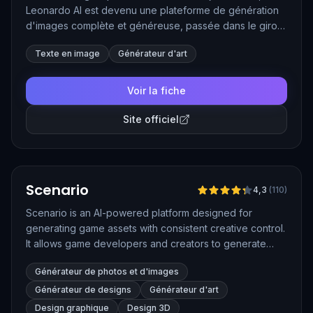
Leonardo AI est devenu une plateforme de génération
d'images complète et généreuse, passée dans le giron
de Canva en 2024. Ses nombreux modèles spécialisés
Texte en image
Générateur d'art
— dont Lucid Origin, son modèle phare —, son moteur
temps réel, ses outils de retouche avancés et sa
génération vidéo en font un studio graphique
Voir la fiche
accessible, apprécié autant des amateurs que des
professionnels.
Site officiel
Vérifié
Scenario
4,3
(
110
)
Scenario is an AI-powered platform designed for
generating game assets with consistent creative control.
It allows game developers and creators to generate
high-quality, custom assets using AI, streamlining the
Générateur de photos et d'images
creative process for games.
Générateur de designs
Générateur d'art
Design graphique
Design 3D