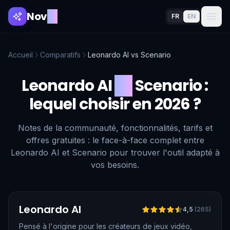
Nov
AI
FR
EN
Accueil
Comparatifs
Leonardo AI
vs
Scenario
Leonardo AI
vs
Scenario
:
lequel choisir en 2026 ?
Notes de la communauté, fonctionnalités, tarifs et
offres gratuites : le face-à-face complet entre
Leonardo AI et Scenario pour trouver l'outil adapté à
vos besoins.
Vérifié
Leonardo AI
4,5
(
265
)
Pensé à l'origine pour les créateurs de jeux vidéo,