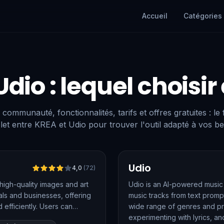
Accueil
Catégories
Udio
: lequel choisir
 communauté, fonctionnalités, tarifs et offres gratuites : le
et entre KREA et Udio pour trouver l'outil adapté à vos be
Vérifié
Udio
4,0
(
72
)
high-quality images and art
Udio is an AI-powered music 
nals and businesses, offering
music tracks from text prompt
 efficiently. Users can
wide range of genres and pro
g it ideal for creative
experimenting with lyrics, an