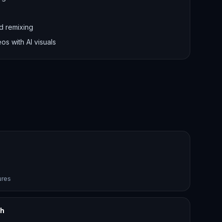
d remixing
os with AI visuals
ures
th