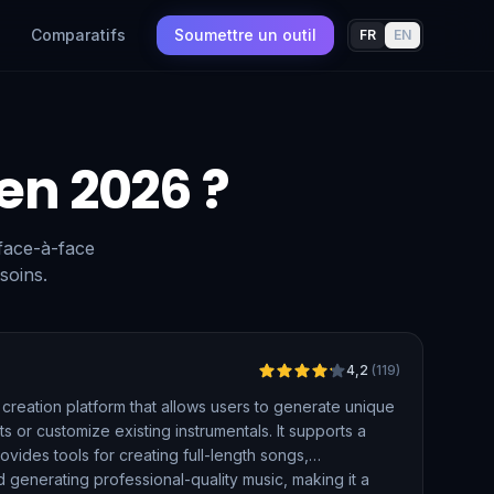
Comparatifs
Soumettre un outil
FR
EN
 en 2026 ?
 face-à-face
soins.
Vérifié
4,2
(
119
)
creation platform that allows users to generate unique
s or customize existing instrumentals. It supports a
vides tools for creating full-length songs,
d generating professional-quality music, making it a