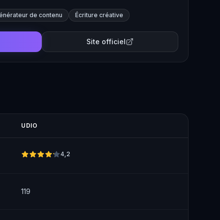
eginners and professional musicians.
énérateur de contenu
Écriture créative
Site officiel
UDIO
4,2
119