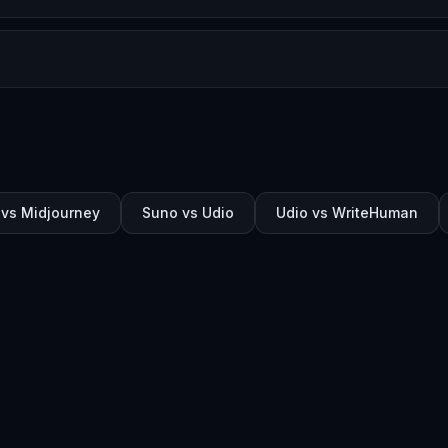
 vs Midjourney
Suno vs Udio
Udio vs WriteHuman