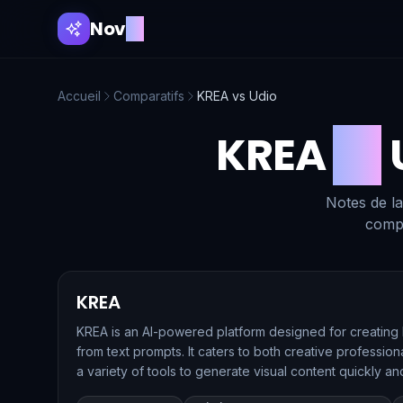
Nov
AI
Accueil
Comparatifs
KREA
vs
Udio
KREA
vs
Notes de la
compl
KREA
KREA is an AI-powered platform designed for creating 
from text prompts. It caters to both creative professio
a variety of tools to generate visual content quickly and
explore and experiment with AI-generated images, makin