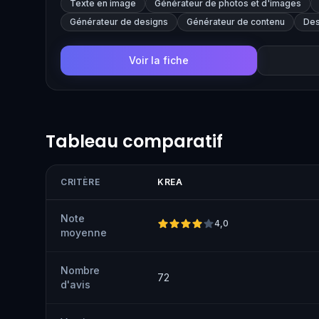
Texte en image
Générateur de photos et d'images
design, advertising, and content generation purposes.
Générateur de designs
Générateur de contenu
Des
Voir la fiche
Tableau comparatif
CRITÈRE
KREA
Note
4,0
moyenne
Nombre
72
d'avis