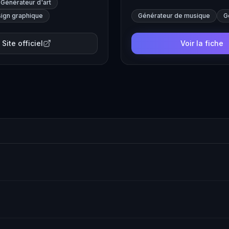
Générateur d'art
valuable resource for both b
ign graphique
Générateur de musique
G
Site officiel
Voir la fiche