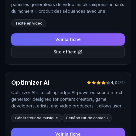
parmi les générateurs de vidéo les plus impressionnants
du moment. Il produit des séquences avec une
physique des mouvements étonnamment crédible, à
Texte en vidéo
partir d'un texte ou d'une image, et propose des
fonctions avancées comme le contrôle des trajectoires
ou les effets spéciaux. Depuis début 2026, son modèle
Voir la fiche
Kling 3.0 génère des vidéos en 4K natif avec une
bande-son synchronisée.
Site officiel
Vérifié
Optimizer AI
4,3
(
74
)
Optimizer AI is a cutting-edge AI-powered sound effect
generator designed for content creators, game
developers, artists, and video producers. It allows users
to generate unique, high-quality, royalty-free sound
Générateur de musique
Générateur de contenu
effects from simple text prompts, making sound design
more accessible and customizable for a variety of
projects.
Voir la fiche