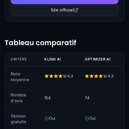
Site officiel
Tableau comparatif
CRITÈRE
KLING AI
OPTIMIZER AI
Note
4,3
4,3
moyenne
Nombre
154
74
d'avis
Version
Oui
Oui
gratuite