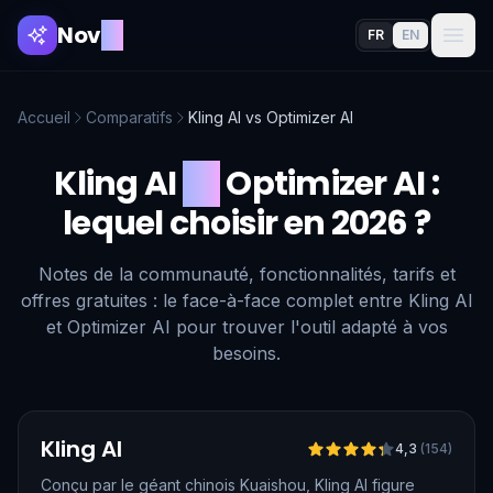
Nov
AI
FR
EN
Accueil
Comparatifs
Kling AI
vs
Optimizer AI
Kling AI
vs
Optimizer AI
:
lequel choisir en 2026 ?
Notes de la communauté, fonctionnalités, tarifs et
offres gratuites : le face-à-face complet entre Kling AI
et Optimizer AI pour trouver l'outil adapté à vos
besoins.
Vérifié
Kling AI
4,3
(
154
)
Conçu par le géant chinois Kuaishou, Kling AI figure