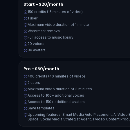
Start - $20/month
150 credits (15 minutes of video)
1 user
Maximum video duration of 1 minute
Watermark removal
Full access to music library
20 voices
88 avatars
Pro - $50/month
400 credits (40 minutes of video)
2 users
Maximum video duration of 3 minutes
Access to 100+ additional voices
Access to 150+ additional avatars
Save templates
Upcoming features: Smart Media Auto Placement, AI Video B-
Space, Social Media Strategist Agent, 1 Video Content Prod