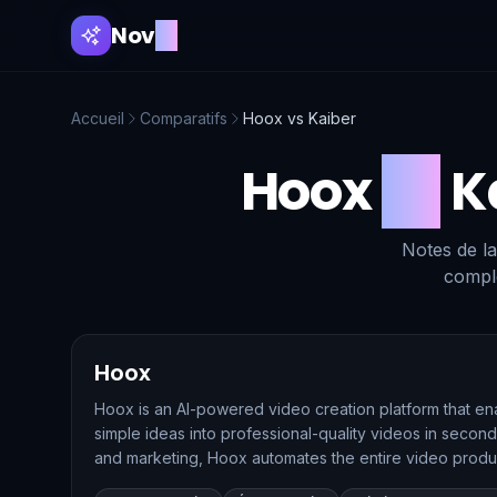
Nov
AI
Accueil
Comparatifs
Hoox
vs
Kaiber
Hoox
vs
K
Notes de la
comple
Hoox
Hoox is an AI-powered video creation platform that en
simple ideas into professional-quality videos in secon
and marketing, Hoox automates the entire video prod
scriptwriting to editing—using AI-generated avatars, 