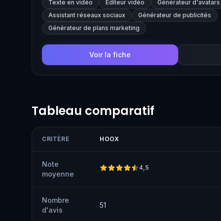
Texte en vidéo
Éditeur vidéo
Générateur d'avatars
editing tools.
Assistant réseaux sociaux
Générateur de publicités
Générateur de plans marketing
Voir la fiche
Tableau comparatif
CRITÈRE
HOOX
Note
4,5
moyenne
Nombre
51
d'avis