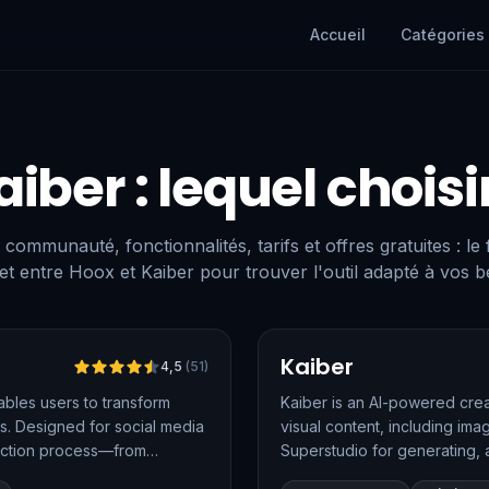
Accueil
Catégories
aiber
: lequel choisi
 communauté, fonctionnalités, tarifs et offres gratuites : le
t entre Hoox et Kaiber pour trouver l'outil adapté à vos b
Vérifié
Kaiber
4,5
(
51
)
ables users to transform
Kaiber is an AI-powered crea
ds. Designed for social media
visual content, including imag
uction process—from
Superstudio for generating, a
voiceovers, and dynamic