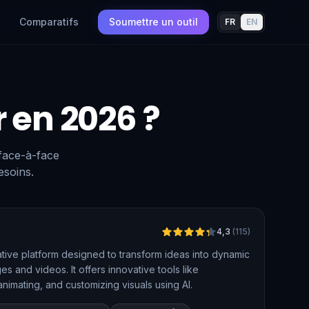
Comparatifs
Soumettre un outil
FR
EN
r en 2026 ?
 face-à-face
esoins.
Vérifié
4,3
(
115
)
tive platform designed to transform ideas into dynamic
es and videos. It offers innovative tools like
nimating, and customizing visuals using AI.