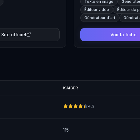
Texte en image
Générateu
Éditeur vidéo
Éditeur de 
Générateur d'art
Générate
Site officiel
Voir la fiche
KAIBER
4,3
115