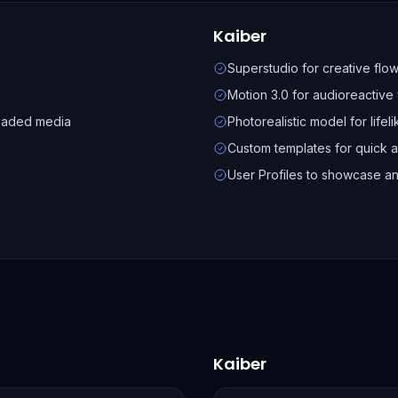
Kaiber
Superstudio for creative flo
Motion 3.0 for audioreactive
loaded media
Photorealistic model for lifel
Custom templates for quick a
User Profiles to showcase an
Kaiber