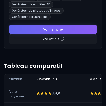
capabilities, making it suitable for creating engaging
Générateur de modèles 3D
content quickly.
Générateur de photos et d'images
Générateur d'illustrations
Voir la fiche
Site officiel
Tableau comparatif
CRITÈRE
HIGGSFIELD AI
VIGGLE AI
Note
4,0
moyenne