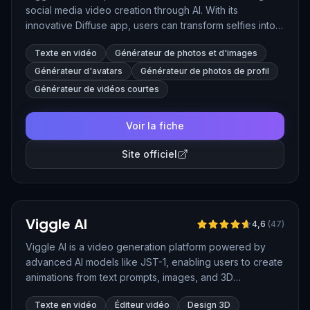
social media video creation through AI. With its
innovative Diffuse app, users can transform selfies into
hyper-personalized characters that move naturally and
Texte en vidéo
Générateur de photos et d'images
appear realistic in custom AI-generated videos.
Générateur d'avatars
Générateur de photos de profil
Générateur de vidéos courtes
Voir la fiche
Site officiel
Vérifié
Viggle AI
4,6
(
47
)
Viggle AI is a video generation platform powered by
advanced AI models like JST-1, enabling users to create
animations from text prompts, images, and 3D
characters. It simplifies video production by using
Texte en vidéo
Éditeur vidéo
Design 3D
physics-based motion and real-time animation