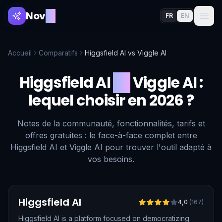
Nov
AI
FR
EN
Accueil
Comparatifs
Higgsfield AI
vs
Viggle AI
Higgsfield AI
vs
Viggle AI
:
lequel choisir en 2026 ?
Notes de la communauté, fonctionnalités, tarifs et
offres gratuites : le face-à-face complet entre
Higgsfield AI et Viggle AI pour trouver l'outil adapté à
vos besoins.
Vérifié
Higgsfield AI
4,0
(
167
)
Higgsfield AI is a platform focused on democratizing