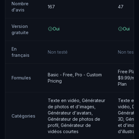
Nombre
167
47
d'avis
Version
Oui
Oui
gratuite
En
Non testé
Non testé
français
Free Plan,
Basic - Free, Pro - Custom
Formules
$9.99/mon
Pricing
Plan
Texte en vidéo, Générateur
Texte en v
de photos et d'images,
vidéo, De
Générateur d'avatars,
Générateu
Catégories
Générateur de photos de
3D, Génér
profil, Générateur de
et d'imag
vidéos courtes
d'illustrat