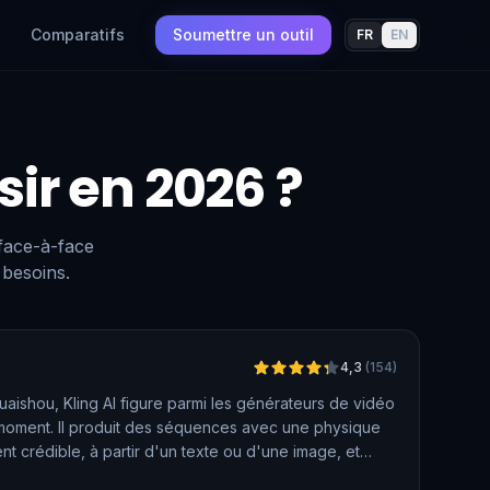
Comparatifs
Soumettre un outil
FR
EN
sir en 2026 ?
 face-à-face
 besoins.
Vérifié
4,3
(
154
)
uaishou, Kling AI figure parmi les générateurs de vidéo
 moment. Il produit des séquences avec une physique
crédible, à partir d'un texte ou d'une image, et
ées comme le contrôle des trajectoires ou les effets