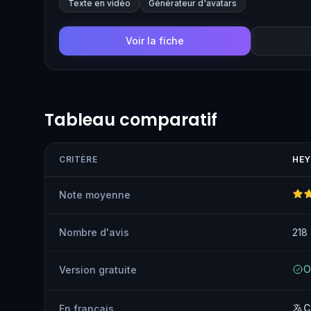
Texte en vidéo
Générateur d'avatars
photo avec des expressions d'un réalisme saisissant. S
vidéo synchronise même les lèvres dans plus de 170 l
Voir la fiche
Tableau comparatif
CRITÈRE
HEY
Note moyenne
Nombre d'avis
218
O
Version gratuite
C
En français