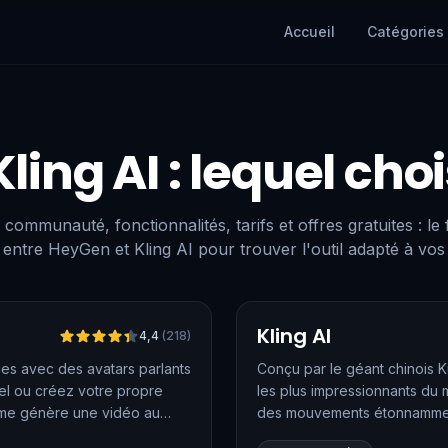
Accueil
Catégories
Kling AI
: lequel choi
 communauté, fonctionnalités, tarifs et offres gratuites : le
entre HeyGen et Kling AI pour trouver l'outil adapté à vos
Vérifié
Kling AI
4,4
(
218
)
es avec des avatars parlants
Conçu par le géant chinois K
uel ou créez votre propre
les plus impressionnants du
orme génère une vidéo au
des mouvements étonnamment 
atar V, animent une simple
propose des fonctions avanc