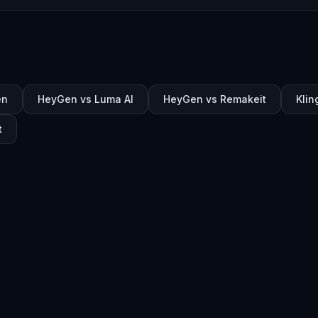
en
HeyGen vs Luma AI
HeyGen vs Remakeit
Klin
t