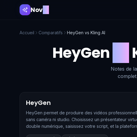
Nov
AI
Accueil
Comparatifs
HeyGen
vs
Kling AI
HeyGen
vs
Notes de la
complet 
HeyGen
HeyGen permet de produire des vidéos professionnell
sans caméra ni studio. Choisissez un présentateur virt
double numérique, saisissez votre script, et la platef
rendu bluffant. Ses derniers modèles, Avatar IV puis Av