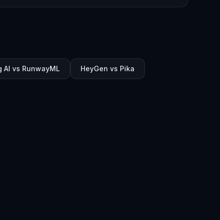
g AI vs RunwayML
HeyGen vs Pika