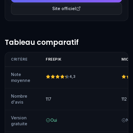
Site officiel
Tableau comparatif
CRITÈRE
FREEPIK
MICR
Note
4,3
moyenne
Nombre
117
112
d'avis
Version
Oui
No
gratuite