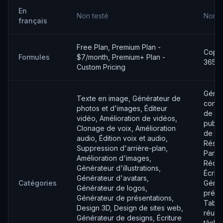
En
Non testé
Non t
français
Free Plan, Premium Plan -
Copil
Formules
$7/month, Premium+ Plan -
365 C
Custom Pricing
Génér
Texte en image, Générateur de
conte
photos et d'images, Éditeur
de bl
vidéo, Amélioration de vidéos,
public
Clonage de voix, Amélioration
de dis
audio, Édition voix et audio,
Résum
Suppression d'arrière-plan,
Parap
Amélioration d'images,
Rédac
Générateur d'illustrations,
Écritu
Générateur d'avatars,
Catégories
Génér
Générateur de logos,
prése
Générateur de présentations,
Table
Design 3D, Design de sites web,
réuni
Générateur de designs, Écriture
tâche