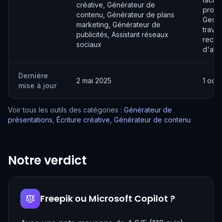
créative, Générateur de
projet
contenu, Générateur de plans
Gesti
marketing, Générateur de
travai
publicités, Assistant réseaux
reche
sociaux
d'ana
Dernière
2 mai 2025
1 oct
mise à jour
Voir tous les outils des catégories :
Générateur de
présentations
,
Écriture créative
,
Générateur de contenu
Notre verdict
Freepik ou Microsoft Copilot ?