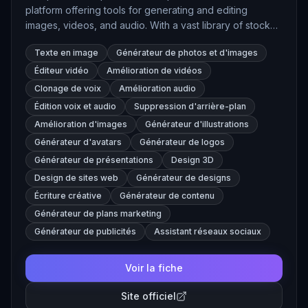
platform offering tools for generating and editing
images, videos, and audio. With a vast library of stock
assets and advanced AI models like Mystic and Flux,
Texte en image
Générateur de photos et d'images
Freepik enables users to create high-quality visual
content efficiently.
Éditeur vidéo
Amélioration de vidéos
Clonage de voix
Amélioration audio
Édition voix et audio
Suppression d'arrière-plan
Amélioration d'images
Générateur d'illustrations
Générateur d'avatars
Générateur de logos
Générateur de présentations
Design 3D
Design de sites web
Générateur de designs
Écriture créative
Générateur de contenu
Générateur de plans marketing
Générateur de publicités
Assistant réseaux sociaux
Voir la fiche
Site officiel