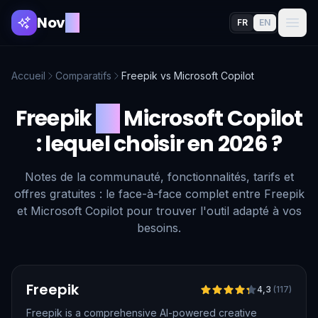
Nov
AI
FR
EN
Accueil
Comparatifs
Freepik
vs
Microsoft Copilot
Freepik
vs
Microsoft Copilot
: lequel choisir en 2026 ?
Notes de la communauté, fonctionnalités, tarifs et
offres gratuites : le face-à-face complet entre Freepik
et Microsoft Copilot pour trouver l'outil adapté à vos
besoins.
Vérifié
Freepik
4,3
(
117
)
Freepik is a comprehensive AI-powered creative