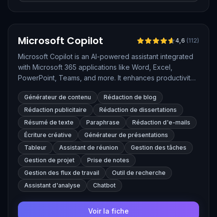
Vérifié
Microsoft Copilot
4,6
(
112
)
Microsoft Copilot is an AI-powered assistant integrated
with Microsoft 365 applications like Word, Excel,
PowerPoint, Teams, and more. It enhances productivity
by helping users create, edit, and analyze content,
Générateur de contenu
Rédaction de blog
automate tasks, and generate insights based on data, all
within familiar tools.
Rédaction publicitaire
Rédaction de dissertations
Résumé de texte
Paraphrase
Rédaction d'e-mails
Écriture créative
Générateur de présentations
Tableur
Assistant de réunion
Gestion des tâches
Gestion de projet
Prise de notes
Gestion des flux de travail
Outil de recherche
Assistant d'analyse
Chatbot
Voir la fiche