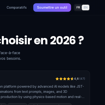
Comparatifs
Soumettre un outil
FR
EN
choisir en 2026 ?
 face-à-face
vos besoins.
Vérifié
4,6
(
47
)
tion platform powered by advanced AI models like JST-
animations from text prompts, images, and 3D
eo production by using physics-based motion and real-
aking it suitable for creating engaging content quickly.