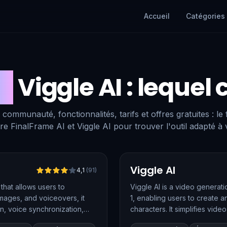
Accueil
Catégories
s
Viggle AI
: lequel 
 communauté, fonctionnalités, tarifs et offres gratuites : le
re FinalFrame AI et Viggle AI pour trouver l'outil adapté à 
Vérifié
Viggle AI
4,1
(
91
)
that allows users to
Viggle AI is a video genera
images, and voiceovers, it
1, enabling users to create 
n, voice synchronization,
characters. It simplifies vid
time animation capabilities, m