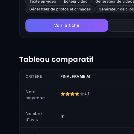
Texte en vidéo
Éditeur vidéo
Générateur de vidéos
Générateur de photos et d'images
Générateur de clip
Voir la fiche
Tableau comparatif
CRITÈRE
FINALFRAME AI
Note
4,1
moyenne
Nombre
91
d'avis