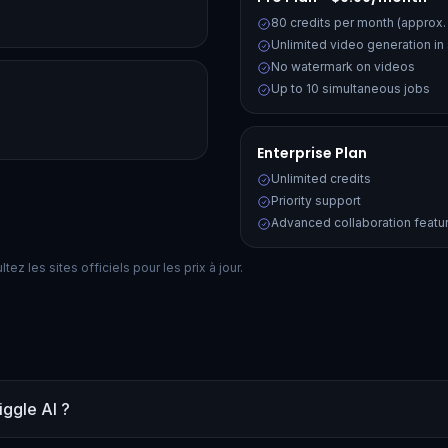
80 credits per month (approx.
Unlimited video generation i
No watermark on videos
Up to 10 simultaneous jobs
Enterprise Plan
Unlimited credits
Priority support
Advanced collaboration featu
ez les sites officiels pour les prix à jour.
iggle AI ?