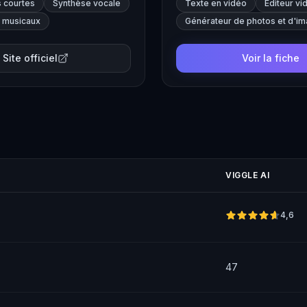
 courtes
Synthèse vocale
Texte en vidéo
Éditeur vi
s musicaux
Générateur de photos et d'i
Site officiel
Voir la fiche
VIGGLE AI
4,6
47