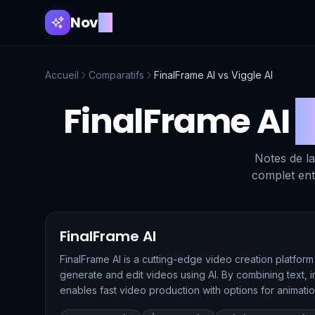
Nov
AI
Accueil
Comparatifs
FinalFrame AI
vs
Viggle AI
FinalFrame AI
v
Notes de la
complet ent
FinalFrame AI
FinalFrame AI is a cutting-edge video creation platform 
generate and edit videos using AI. By combining text, 
enables fast video production with options for animatio
and sound effects.