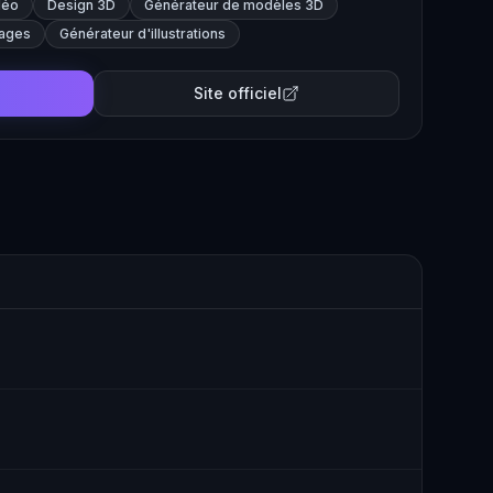
déo
Design 3D
Générateur de modèles 3D
mages
Générateur d'illustrations
Site officiel