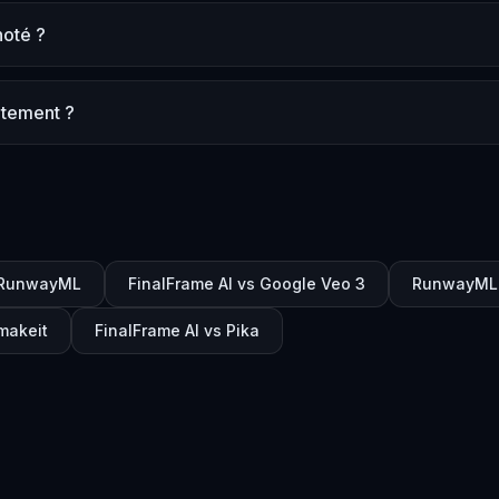
noté ?
uitement ?
s RunwayML
FinalFrame AI vs Google Veo 3
RunwayML v
makeit
FinalFrame AI vs Pika