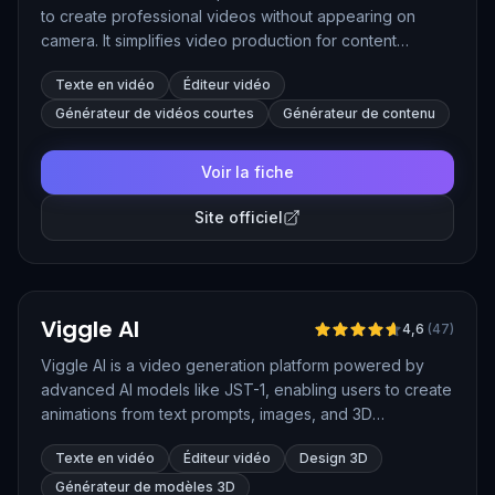
to create professional videos without appearing on
camera. It simplifies video production for content
creators who prefer to remain off-camera, offering a
Texte en vidéo
Éditeur vidéo
range of features for generating engaging video
content.
Générateur de vidéos courtes
Générateur de contenu
Voir la fiche
Site officiel
Vérifié
Viggle AI
4,6
(
47
)
Viggle AI is a video generation platform powered by
advanced AI models like JST-1, enabling users to create
animations from text prompts, images, and 3D
characters. It simplifies video production by using
Texte en vidéo
Éditeur vidéo
Design 3D
physics-based motion and real-time animation
capabilities, making it suitable for creating engaging
Générateur de modèles 3D