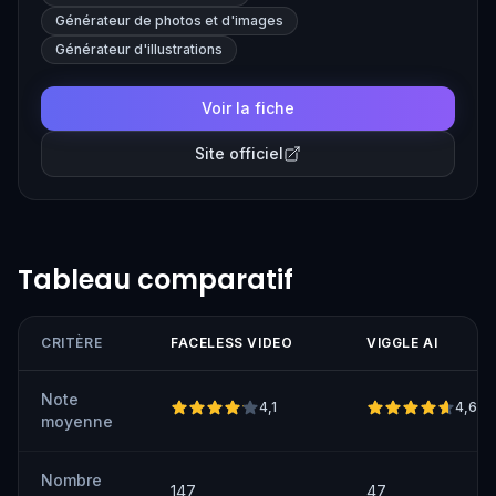
content quickly.
Générateur de photos et d'images
Générateur d'illustrations
Voir la fiche
Site officiel
Tableau comparatif
CRITÈRE
FACELESS VIDEO
VIGGLE AI
Note
4,1
4,6
moyenne
Nombre
147
47