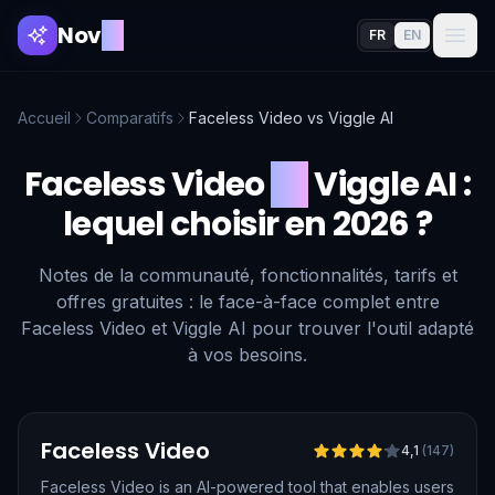
Nov
AI
FR
EN
Accueil
Comparatifs
Faceless Video
vs
Viggle AI
Faceless Video
vs
Viggle AI
:
lequel choisir en 2026 ?
Notes de la communauté, fonctionnalités, tarifs et
offres gratuites : le face-à-face complet entre
Faceless Video et Viggle AI pour trouver l'outil adapté
à vos besoins.
Vérifié
Faceless Video
4,1
(
147
)
Faceless Video is an AI-powered tool that enables users