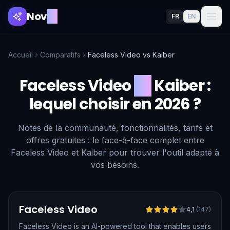
Nov
AI
FR
EN
Accueil
Comparatifs
Faceless Video
vs
Kaiber
Faceless Video
vs
Kaiber
:
lequel choisir en 2026 ?
Notes de la communauté, fonctionnalités, tarifs et
offres gratuites : le face-à-face complet entre
Faceless Video et Kaiber pour trouver l'outil adapté à
vos besoins.
Vérifié
Faceless Video
4,1
(
147
)
Faceless Video is an AI-powered tool that enables users