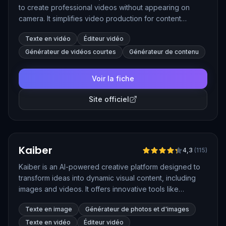
to create professional videos without appearing on
camera. It simplifies video production for content
creators who prefer to remain off-camera, offering a
Texte en vidéo
Éditeur vidéo
range of features for generating engaging video
content.
Générateur de vidéos courtes
Générateur de contenu
Voir la fiche
Site officiel
Vérifié
Kaiber
4,3
(
115
)
Kaiber is an AI-powered creative platform designed to
transform ideas into dynamic visual content, including
images and videos. It offers innovative tools like
Superstudio for generating, animating, and customizing
Texte en image
Générateur de photos et d'images
visuals using AI.
Texte en vidéo
Éditeur vidéo