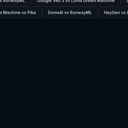
vs RunwayML
Google Veo 3 vs Luma Dream Machine
 Machine vs Pika
DomoAI vs RunwayML
HeyGen vs 