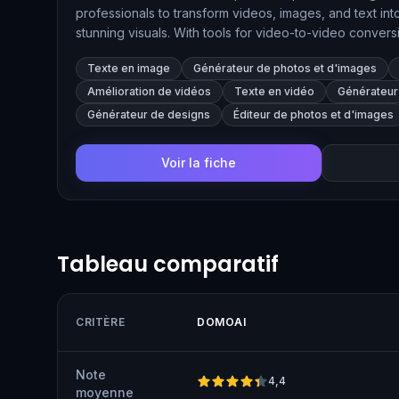
professionals to transform videos, images, and text in
stunning visuals. With tools for video-to-video convers
transformations, video upscaling to 4K, and text-to-i
Texte en image
Générateur de photos et d'images
provides a creative suite that fits the needs of marketer
artists.
Amélioration de vidéos
Texte en vidéo
Générateur 
Générateur de designs
Éditeur de photos et d'images
Voir la fiche
Tableau comparatif
CRITÈRE
DOMOAI
Note
4,4
moyenne