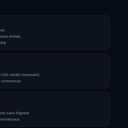
ées
lution limitée
lète
3 200 crédits mensuels)
n commercial
rts sans filigrane
commerciaux