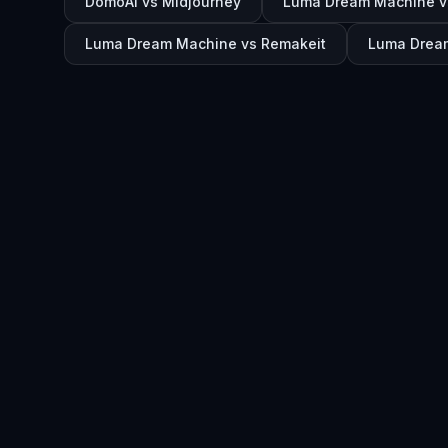
DomoAI vs Midjourney
Luma Dream Machine 
Luma Dream Machine vs Remakeit
Luma Dream