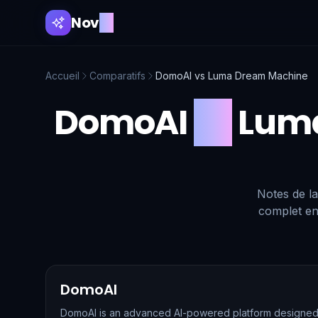
Nov
AI
Accueil
Comparatifs
DomoAI
vs
Luma Dream Machine
DomoAI
vs
Lum
Notes de la
complet en
DomoAI
DomoAI is an advanced AI-powered platform designed 