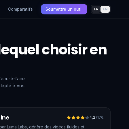
Comparatifs
Soumettre un outil
FR
EN
 lequel choisir en
 face-à-face
dapté à vos
Vérifié
ine
4,2
(
176
)
ar Luma Labs, génère des vidéos fluides et