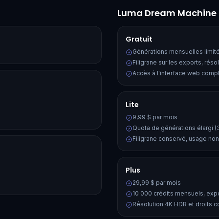
Luma Dream Machine
Gratuit
Générations mensuelles limit
Filigrane sur les exports, réso
Accès à l'interface web comp
Lite
9,99 $ par mois
Quota de générations élargi (
Filigrane conservé, usage no
Plus
29,99 $ par mois
10 000 crédits mensuels, expo
Résolution 4K HDR et droits 