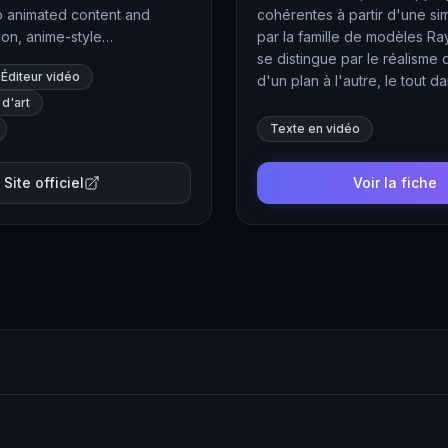
to animated content and
cohérentes à partir d'une si
ion, anime-style
par la famille de modèles Ra
mage generation, DomoAI
se distingue par le réalism
Éditeur vidéo
s, video editors, and digital
d'un plan à l'autre, le tout 
d'art
Texte en vidéo
Site officiel
Voir la fiche