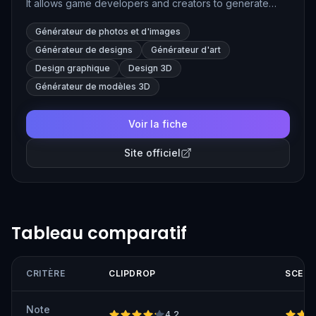
It allows game developers and creators to generate
high-quality, custom assets using AI, streamlining the
Générateur de photos et d'images
creative process for games.
Générateur de designs
Générateur d'art
Design graphique
Design 3D
Générateur de modèles 3D
Voir la fiche
Site officiel
Tableau comparatif
CRITÈRE
CLIPDROP
SCENA
Note
4,2