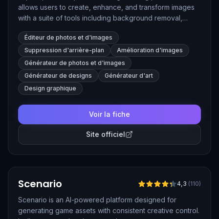
allows users to create, enhance, and transform images
with a suite of tools including background removal,
image upscaling, generative fill, and more. It supports
Éditeur de photos et d'images
professional-grade editing features for photographers,
designers, and creatives to produce high-quality visuals
Suppression d'arrière-plan
Amélioration d'images
quickly.
Générateur de photos et d'images
Générateur de designs
Générateur d'art
Design graphique
Voir la fiche
Site officiel
Vérifié
Scenario
4,3
(
110
)
Scenario is an AI-powered platform designed for
generating game assets with consistent creative control.