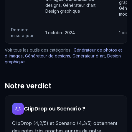
graphi
designs, Générateur d'art,
Génér
Design graphique
modèl
Dernière
1 octobre 2024
1 octo
mise à jour
Voir tous les outils des catégories :
Générateur de photos et
d'images
,
Générateur de designs
,
Générateur d'art
,
Design
graphique
Notre verdict
ClipDrop ou Scenario ?
ClipDrop (4,2/5) et Scenario (4,3/5) obtiennent
des notes très proches auprès de notre