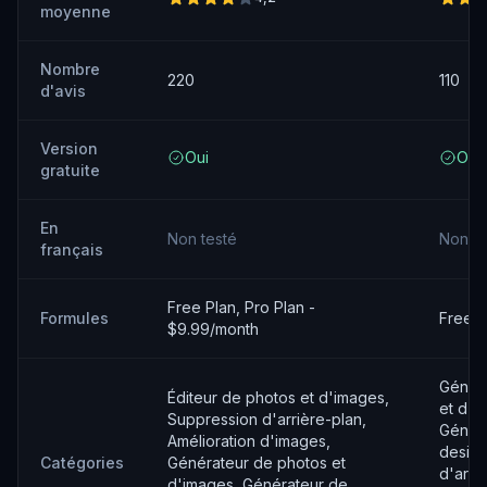
moyenne
Nombre
220
110
d'avis
Version
Oui
Oui
gratuite
En
Non testé
Non te
français
Free Plan, Pro Plan -
Formules
Free T
$9.99/month
Génér
Éditeur de photos et d'images,
et d'i
Suppression d'arrière-plan,
Génér
Amélioration d'images,
design
Catégories
Générateur de photos et
d'art,
d'images, Générateur de