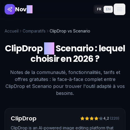
Nov
AI
FR
EN
Accueil
Comparatifs
ClipDrop
vs
Scenario
ClipDrop
vs
Scenario
: lequel
choisir en 2026 ?
Notes de la communauté, fonctionnalités, tarifs et
offres gratuites : le face-à-face complet entre
ClipDrop et Scenario pour trouver l'outil adapté à vos
besoins.
Vérifié
ClipDrop
4,2
(
220
)
ClipDrop is an AI-powered image editing platform that