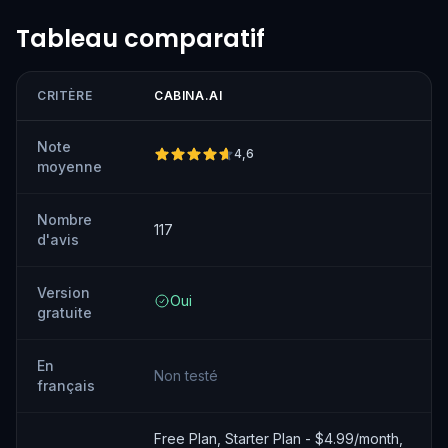
Tableau comparatif
CRITÈRE
CABINA.AI
Note
4,6
moyenne
Nombre
117
d'avis
Version
Oui
gratuite
En
Non testé
français
Free Plan, Starter Plan - $4.99/month,