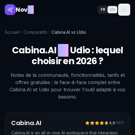
Nov
AI
FR
EN
Accueil
Comparatifs
Cabina.AI
vs
Udio
Cabina.AI
vs
Udio
: lequel
choisir en 2026 ?
Notes de la communauté, fonctionnalités, tarifs et
offres gratuites : le face-à-face complet entre
Cabina.AI et Udio pour trouver l'outil adapté à vos
besoins.
Vérifié
Cabina.AI
4,6
(
117
)
Cabina.AI is an all-in-one AI workspace that integrates