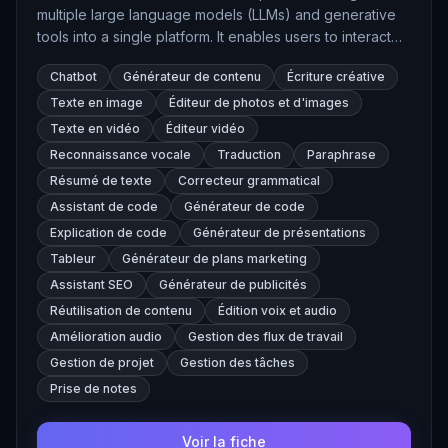
multiple large language models (LLMs) and generative
tools into a single platform. It enables users to interact
with various AI models, generate content, edit images,
Chatbot
Générateur de contenu
Écriture créative
transcribe audio, and more, all within a unified interface.
Texte en image
Éditeur de photos et d'images
Texte en vidéo
Éditeur vidéo
Reconnaissance vocale
Traduction
Paraphrase
Résumé de texte
Correcteur grammatical
Assistant de code
Générateur de code
Explication de code
Générateur de présentations
Tableur
Générateur de plans marketing
Assistant SEO
Générateur de publicités
Réutilisation de contenu
Édition voix et audio
Amélioration audio
Gestion des flux de travail
Gestion de projet
Gestion des tâches
Prise de notes
Voir la fiche