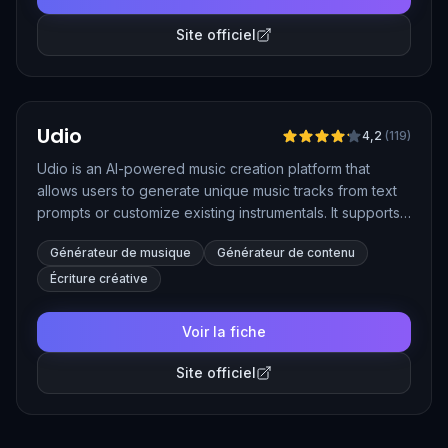
Site officiel
Vérifié
Udio
4,2
(
119
)
Udio is an AI-powered music creation platform that
allows users to generate unique music tracks from text
prompts or customize existing instrumentals. It supports
a wide range of genres and provides tools for creating
Générateur de musique
Générateur de contenu
full-length songs, experimenting with lyrics, and
generating professional-quality music, making it a
Écriture créative
valuable resource for both beginners and professional
musicians.
Voir la fiche
Site officiel