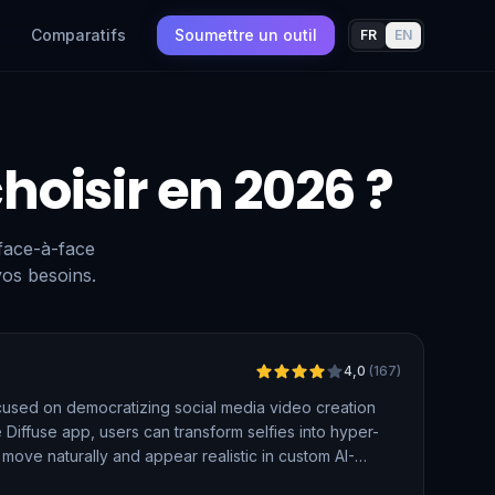
Comparatifs
Soumettre un outil
FR
EN
choisir en 2026 ?
 face-à-face
vos besoins.
Vérifié
4,0
(
167
)
focused on democratizing social media video creation
e Diffuse app, users can transform selfies into hyper-
move naturally and appear realistic in custom AI-