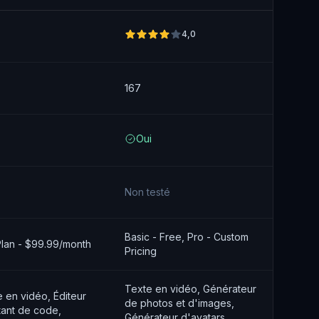
4,0
167
Oui
Non testé
Basic - Free, Pro - Custom
 Plan - $99.99/month
Pricing
Texte en vidéo, Générateur
 en vidéo, Éditeur
de photos et d'images,
tant de code,
Générateur d'avatars,