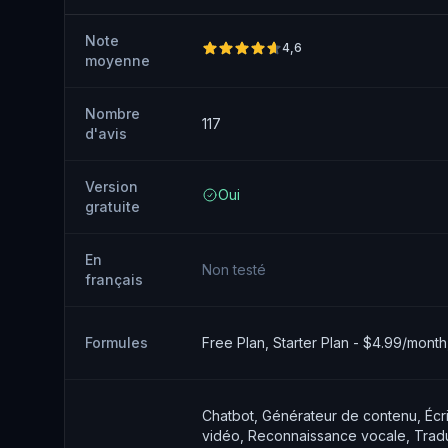
Note
4,6
moyenne
Nombre
117
d'avis
Version
Oui
gratuite
En
Non testé
français
Formules
Free Plan, Starter Plan - $4.99/mont
Chatbot, Générateur de contenu, Écri
vidéo, Reconnaissance vocale, Tradu