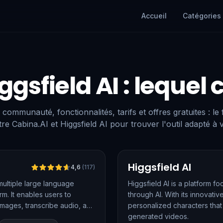
Accueil
Catégories
ggsfield AI
: lequel 
 communauté, fonctionnalités, tarifs et offres gratuites : le
re Cabina.AI et Higgsfield AI pour trouver l'outil adapté à 
Vérifié
Higgsfield AI
4,6
(
117
)
multiple large language
Higgsfield AI is a platform 
rm. It enables users to
through AI. With its innovativ
 images, transcribe audio, and
personalized characters that 
generated videos.