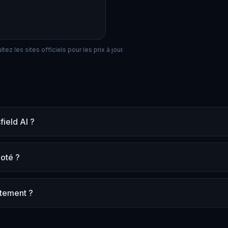
ez les sites officiels pour les prix à jour.
field AI ?
noté ?
itement ?