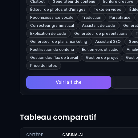
Chatbot
Générateur de contenu
Écriture créative
Éditeur de photos et d'images
Texte en vidéo
Édit
Reconnaissance vocale
Traduction
Paraphrase
Correcteur grammatical
Assistant de code
Générat
Explication de code
Générateur de présentations
T
Générateur de plans marketing
Assistant SEO
Géné
Réutilisation de contenu
Édition voix et audio
Améli
Gestion des flux de travail
Gestion de projet
Gestio
Prise de notes
Voir la fiche
Tableau comparatif
CRITÈRE
CABINA.AI