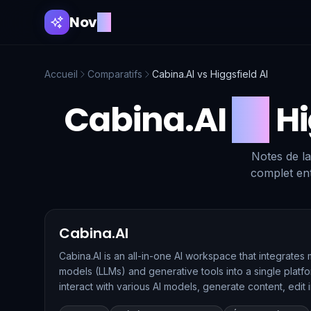
Nov
AI
Accueil
Comparatifs
Cabina.AI
vs
Higgsfield AI
Cabina.AI
vs
Hi
Notes de la
complet ent
Cabina.AI
Cabina.AI is an all-in-one AI workspace that integrates 
models (LLMs) and generative tools into a single platfo
interact with various AI models, generate content, edit
more, all within a unified interface.