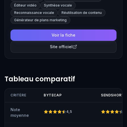
and multilingual subtitles, streamlining the video
Éditeur vidéo
Synthèse vocale
production process for creators and marketers.
Reconnaissance vocale
Réutilisation de contenu
Générateur de plans marketing
Voir la fiche
Site officiel
Tableau comparatif
CRITÈRE
BYTECAP
SENDSHORT
Note
4,5
4
moyenne