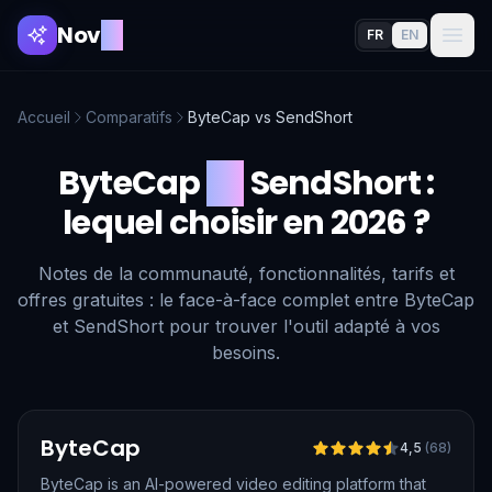
Nov
AI
FR
EN
Accueil
Comparatifs
ByteCap
vs
SendShort
ByteCap
vs
SendShort
:
lequel choisir en 2026 ?
Notes de la communauté, fonctionnalités, tarifs et
offres gratuites : le face-à-face complet entre ByteCap
et SendShort pour trouver l'outil adapté à vos
besoins.
Vérifié
ByteCap
4,5
(
68
)
ByteCap is an AI-powered video editing platform that