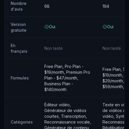
Nombre
68
194
d'avis
Version
Oui
Oui
gratuite
En
Non testé
Non testé
français
Free Plan, Pro Plan -
Free Plan, Sub
$19/month, Premium Pro
$19/month, A
Formules
Plan - $47/month,
$29/month, Ex
Business Plan -
$59/month, En
$140/month
Éditeur vidéo,
Texte en vid
Générateur de vidéos
de vidéos cou
courtes, Transcription,
vidéo, Synthè
Catégories
Reconnaissance vocale,
Reconnaissan
Générateur de contenu,
Réutilisation 