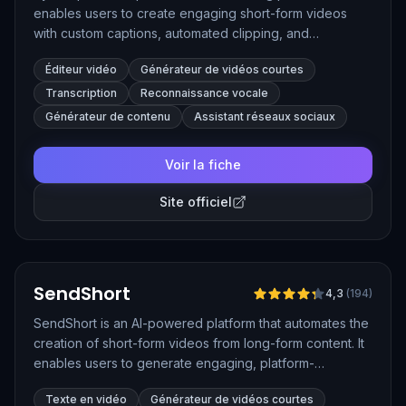
enables users to create engaging short-form videos
with custom captions, automated clipping, and
multilingual support. Designed for content creators,
Éditeur vidéo
Générateur de vidéos courtes
marketers, and educators, ByteCap simplifies the
process of producing viral-ready videos optimized for
Transcription
Reconnaissance vocale
platforms like TikTok, Instagram Reels, and YouTube
Générateur de contenu
Assistant réseaux sociaux
Shorts.
Voir la fiche
Site officiel
Vérifié
SendShort
4,3
(
194
)
SendShort is an AI-powered platform that automates the
creation of short-form videos from long-form content. It
enables users to generate engaging, platform-
optimized videos with features like faceless video
Texte en vidéo
Générateur de vidéos courtes
generation, AI voiceovers, automatic B-roll integration,