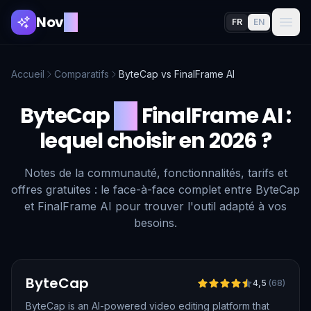
Nov
AI
FR
EN
Accueil
Comparatifs
ByteCap
vs
FinalFrame AI
ByteCap
vs
FinalFrame AI
:
lequel choisir en 2026 ?
Notes de la communauté, fonctionnalités, tarifs et
offres gratuites : le face-à-face complet entre ByteCap
et FinalFrame AI pour trouver l'outil adapté à vos
besoins.
Vérifié
ByteCap
4,5
(
68
)
ByteCap is an AI-powered video editing platform that