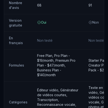
Nombre
68
91
d'avis
Version
Oui
Non
gratuite
En
Non testé
Non testé
français
Free Plan, Pro Plan -
$19/month, Premium Pro
Starter Pack
Formules
Plan - $47/month,
Creator Pack
Business Plan -
Pack - $21.
$140/month
Texte en vi
Éditeur vidéo, Générateur
vidéo, Géné
de vidéos courtes,
vidéos cour
Transcription,
Catégories
vocale, Gén
Reconnaissance vocale,
photos et d