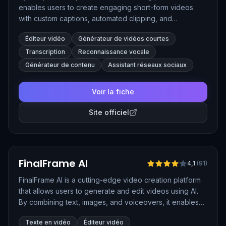
enables users to create engaging short-form videos
with custom captions, automated clipping, and
multilingual support. Designed for content creators,
Éditeur vidéo
Générateur de vidéos courtes
marketers, and educators, ByteCap simplifies the
process of producing viral-ready videos optimized for
Transcription
Reconnaissance vocale
platforms like TikTok, Instagram Reels, and YouTube
Générateur de contenu
Assistant réseaux sociaux
Shorts.
Voir la fiche
Site officiel
Vérifié
FinalFrame AI
4,1
(
91
)
FinalFrame AI is a cutting-edge video creation platform
that allows users to generate and edit videos using AI.
By combining text, images, and voiceovers, it enables
fast video production with options for animation, voice
Texte en vidéo
Éditeur vidéo
synchronization, and sound effects.