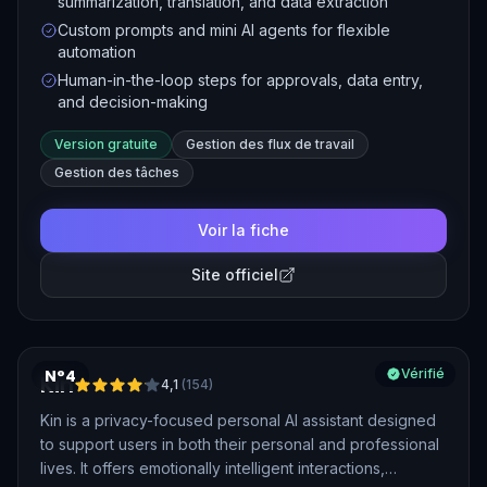
summarization, translation, and data extraction
approvals to streamline business processes.
Custom prompts and mini AI agents for flexible
automation
Human-in-the-loop steps for approvals, data entry,
and decision-making
Version gratuite
Gestion des flux de travail
Gestion des tâches
Voir la fiche
Site officiel
N°4
Vérifié
Kin
4,1
(
154
)
Kin is a privacy-focused personal AI assistant designed
to support users in both their personal and professional
lives. It offers emotionally intelligent interactions,