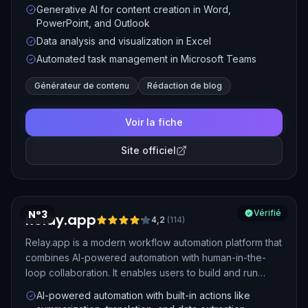
by helping users create, edit, and analyze content,
Generative AI for content creation in Word,
automate tasks, and generate insights based on data, all
PowerPoint, and Outlook
within familiar tools.
Data analysis and visualization in Excel
Automated task management in Microsoft Teams
Générateur de contenu
Rédaction de blog
Voir la fiche
Site officiel
N°3
Vérifié
Relay.app
4,2
(
114
)
Relay.app is a modern workflow automation platform that
combines AI-powered automation with human-in-the-
loop collaboration. It enables users to build and run
automated workflows across over 100 applications,
AI-powered automation with built-in actions like
incorporating AI actions, custom prompts, and human