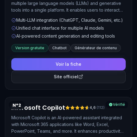
multiple large language models (LLMs) and generative
tools into a single platform. It enables users to interact
with various AI models, generate content, edit images,
Multi-LLM integration (ChatGPT, Claude, Gemini, etc.)
transcribe audio, and more, all within a unified interface.
Unified chat interface for multiple AI models
AI-powered content generation and editing tools
Version gratuite
Chatbot
Générateur de contenu
Voir la fiche
Site officiel
N°2
Vérifié
Microsoft Copilot
4,6
(
112
)
Microsoft Copilot is an AI-powered assistant integrated
with Microsoft 365 applications like Word, Excel,
PowerPoint, Teams, and more. It enhances productivity