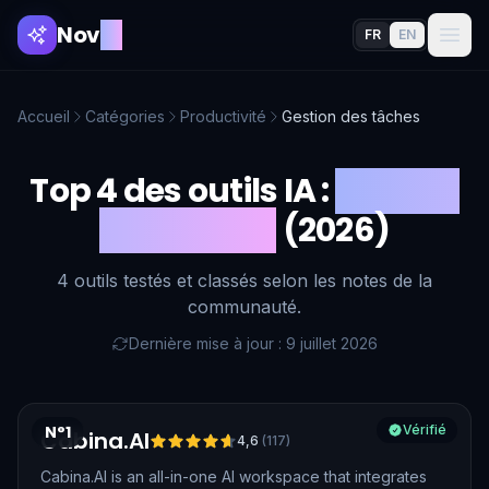
Nov
AI
FR
EN
Accueil
Catégories
Productivité
Gestion des tâches
Top 4 des outils IA :
Gestion
des tâches
(2026)
4 outils testés et classés selon les notes de la
communauté.
Dernière mise à jour : 9 juillet 2026
N°1
Vérifié
Cabina.AI
4,6
(
117
)
Cabina.AI is an all-in-one AI workspace that integrates