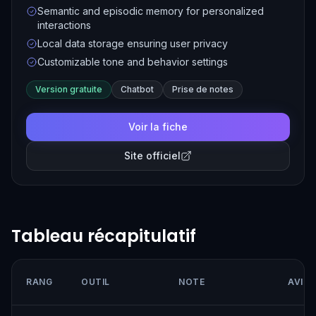
advanced memory capabilities, and ensures data
Semantic and episodic memory for personalized
privacy by storing information locally on the user's
interactions
device.
Local data storage ensuring user privacy
Customizable tone and behavior settings
Version gratuite
Chatbot
Prise de notes
Voir la fiche
Site officiel
Tableau récapitulatif
RANG
OUTIL
NOTE
AVIS