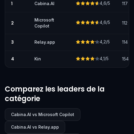
1
4,6
/5
Cabina.AI
117
Microsoft
4,6
/5
2
112
Copilot
3
4,2
/5
Relay.app
114
4
4,1
/5
Kin
154
Comparez les leaders de la
catégorie
Cabina.AI vs Microsoft Copilot
Cabina.AI vs Relay.app