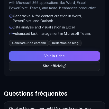
with Microsoft 365 applications like Word, Excel,
PowerPoint, Teams, and more. It enhances productivity
by helping users create, edit, and analyze content,
Generative AI for content creation in Word,
automate tasks, and generate insights based on data, all
PowerPoint, and Outlook
within familiar tools.
Data analysis and visualization in Excel
Automated task management in Microsoft Teams
Générateur de contenu
Rédaction de blog
Voir la fiche
Site officiel
Questions fréquentes
Quel est le meilleur outil IA dans la catégorie