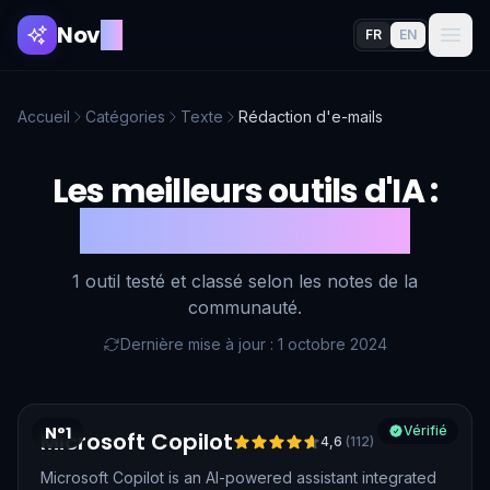
Nov
AI
FR
EN
Accueil
Catégories
Texte
Rédaction d'e-mails
Les meilleurs outils d'IA :
Rédaction d'e-mails
1 outil testé et classé selon les notes de la
communauté.
Dernière mise à jour : 1 octobre 2024
N°1
Vérifié
Microsoft Copilot
4,6
(
112
)
Microsoft Copilot is an AI-powered assistant integrated