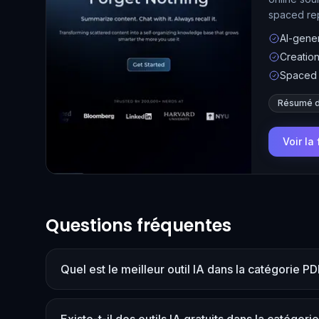
spaced rep
AI-gene
Creation
Spaced r
Résumé d
Voir la
Questions fréquentes
Quel est le meilleur outil IA dans la catégorie P