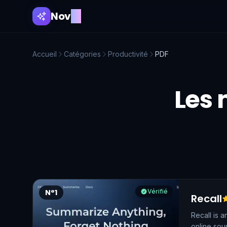
Nov
AI
Accueil
Catégories
Productivité
PDF
Les 
N°1
Vérifié
Recall
Recall is 
online sou