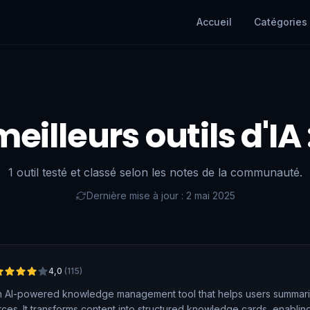
Accueil
Catégories
meilleurs outils d'IA 
1 outil testé et classé selon les notes de la communauté.
Dernière mise à jour : 2 mai 2025
4,0
(
115
)
an AI-powered knowledge management tool that helps users summariz
rces. It transforms content into structured knowledge cards, enabling 