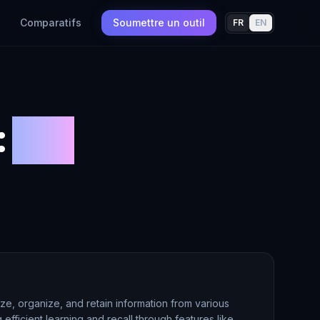
Comparatifs
Soumettre un outil
FR
EN
:
PDF
e, organize, and retain information from various
efficient learning and recall through features like