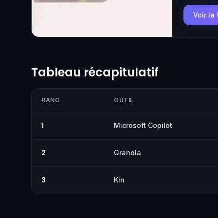
Voir la
Tableau récapitulatif
RANG
OUTIL
1
Microsoft Copilot
2
Granola
3
Kin