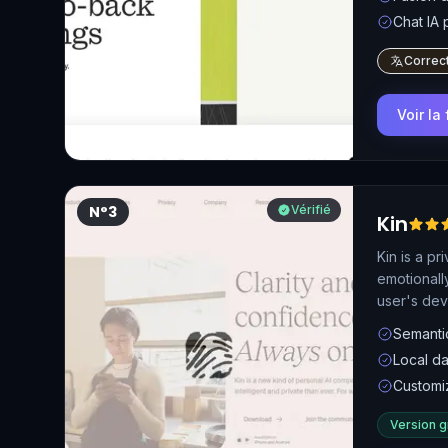
Chat IA 
Correct
Voir la
N°3
Vérifié
Kin
Kin is a pr
emotionall
user's dev
Semanti
Local da
Customi
Version g