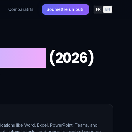
Comparatifs
Soumettre un outil
FR
EN
réunion
(2026)
.
lications like Word, Excel, PowerPoint, Teams, and
tent, automate tasks, and generate insights based on