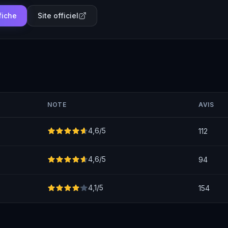
 fiche
Site officiel
NOTE
AVIS
4,6
/5
112
4,6
/5
94
4,1
/5
154