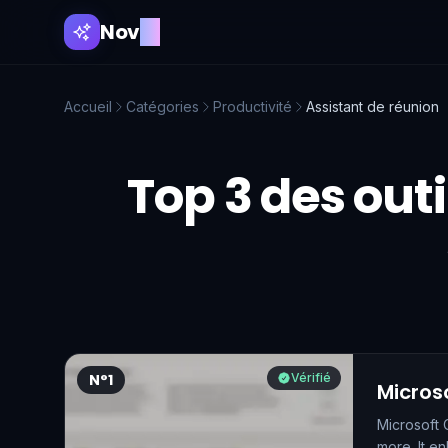
Nov
AI
Accueil
Catégories
Productivité
Assistant de réunion
Top 3 des outil
N°1
Vérifié
Micros
Microsoft 
more. It e