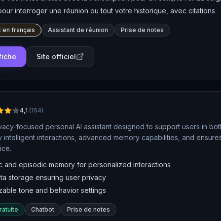
pour interroger une réunion ou tout votre historique, avec citations
 en français
Assistant de réunion
Prise de notes
 fiche
Site officiel
4,1
(
154
)
ivacy-focused personal AI assistant designed to support users in both 
y intelligent interactions, advanced memory capabilities, and ensures
ice.
c and episodic memory for personalized interactions
ta storage ensuring user privacy
zable tone and behavior settings
ratuite
Chatbot
Prise de notes