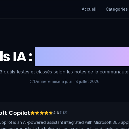
Accueil
Catégories
s IA :
Assistant de 
3 outils testés et classés selon les notes de la communauté
Dernière mise à jour : 8 juillet 2026
oft Copilot
4,6
(
112
)
Copilot is an AI-powered assistant integrated with Microsoft 365 app
nhances productivity by helping users create, edit, and analyze con