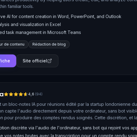
thin familiar tools.
ve AI for content creation in Word, PowerPoint, and Outlook
lysis and visualization in Excel
ed task management in Microsoft Teams
ur de contenu
Rédaction de blog
 fiche
Site officiel
la
4,6
(
94
)
t un bloc-notes IA pour réunions édité par la startup londonienne du
ion capte l'audio directement depuis votre ordinateur, sans bot visib
ion pour produire des comptes rendus soignés. Cette discrétion, et la
t des enregistreurs de réunion classiques.
ption discrète via l'audio de l'ordinateur, sans bot qui rejoint vos
e vos notes brutes avec la transcription pour un compte rendu soi