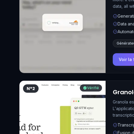
data, all wi
Generati
Data ana
Automat
Générate
Voir la
N°2
Vérifié
Grano
Granola es
L'applicat
transcript
distinguen
Transcri
Fusion d