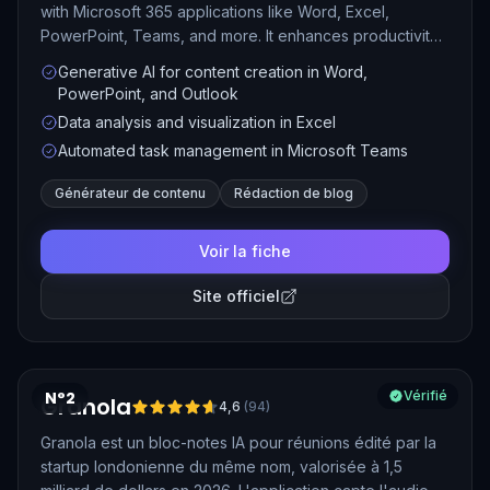
with Microsoft 365 applications like Word, Excel,
PowerPoint, Teams, and more. It enhances productivity
by helping users create, edit, and analyze content,
Generative AI for content creation in Word,
automate tasks, and generate insights based on data, all
PowerPoint, and Outlook
within familiar tools.
Data analysis and visualization in Excel
Automated task management in Microsoft Teams
Générateur de contenu
Rédaction de blog
Voir la fiche
Site officiel
N°2
Vérifié
Granola
4,6
(
94
)
Granola est un bloc-notes IA pour réunions édité par la
startup londonienne du même nom, valorisée à 1,5