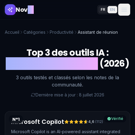
Nov
AI
FR
EN
Accueil
Catégories
Productivité
Assistant de réunion
Top 3 des outils IA :
Assistant de réunion
(2026)
3 outils testés et classés selon les notes de la
communauté.
Dernière mise à jour : 8 juillet 2026
N°1
Vérifié
Microsoft Copilot
4,6
(
112
)
Microsoft Copilot is an AI-powered assistant integrated